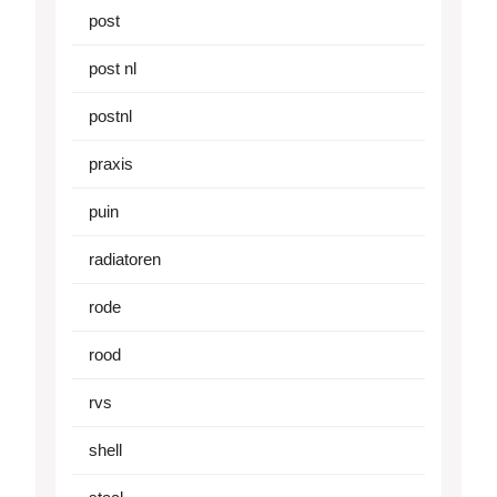
post
post nl
postnl
praxis
puin
radiatoren
rode
rood
rvs
shell