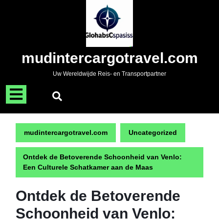
Naar
de
inhoud
gaan
Skip
mudintercargotravel.com
to
content
Uw Wereldwijde Reis- en Transportpartner
Menu
openen
mudintercargotravel.com
Uncategorized
Ontdek de Betoverende Schoonheid van Venlo:
Een Culturele Schatkamer aan de Maas
Ontdek de Betoverende
Schoonheid van Venlo: