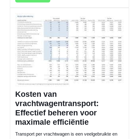
meer
Kosten
van
vrachtw
Effectie
behere
voor
maxima
efficiënt
Kosten van
vrachtwagentransport:
Effectief beheren voor
maximale efficiëntie
Transport per vrachtwagen is een veelgebruikte en