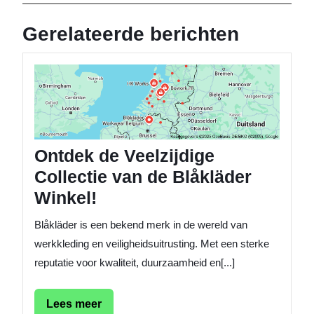
bericht
berich
Gerelateerde berichten
Ontdek
de
Veelzij
Collecti
van
de
Ontdek de Veelzijdige
Blåkläd
Collectie van de Blåkläder
Winkel!
Winkel!
Blåkläder is een bekend merk in de wereld van
werkkleding en veiligheidsuitrusting. Met een sterke
reputatie voor kwaliteit, duurzaamheid en[...]
Lees
Lees meer