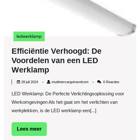
e
L
W
ledwerklamp
Efficiëntie Verhoogd: De
Voordelen van een LED
Efficiëntie
Werklamp
Verhoogd:
28
mudintercargotravelcom
28 juli 2024
mudintercargotravelcom
0 Reacties
De
juli
2024
LED Werklamp: De Perfecte Verlichtingsoplossing voor
Voordelen
Werkomgevingen Als het gaat om het verlichten van
van
werkplekken, is de LED werklamp een[...]
een
LED
Lees
Lees meer
Werklamp
meer