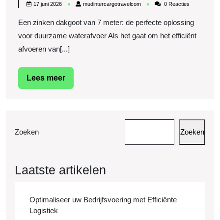
17
mudintercargotravelcom
17 juni 2026
mudintercargotravelcom
0 Reacties
Waterafvoer:
juni
2026
Een zinken dakgoot van 7 meter: de perfecte oplossing
De
voor duurzame waterafvoer Als het gaat om het efficiënt
Voordelen
afvoeren van[...]
van
een
Lees
Lees meer
Zinken
meer
Dakgoot
van
7
Zoeken
Zoeken
Meter
Laatste artikelen
Optimaliseer uw Bedrijfsvoering met Efficiënte
Logistiek