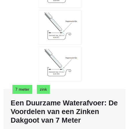
v
e
Z
D
v
7
M
7 meter
zink
Een Duurzame Waterafvoer: De
Voordelen van een Zinken
Een
Dakgoot van 7 Meter
Duurzame