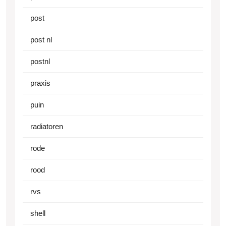
post
post nl
postnl
praxis
puin
radiatoren
rode
rood
rvs
shell