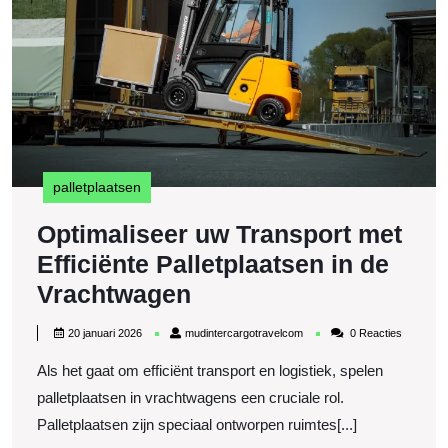
Pa
in
d
V
palletplaatsen
Optimaliseer uw Transport met
Efficiënte Palletplaatsen in de
Optimaliseer
Vrachtwagen
uw
20
mudintercargotravelcom
20 januari 2026
mudintercargotravelcom
0 Reacties
Transport
januari
2026
Als het gaat om efficiënt transport en logistiek, spelen
met
palletplaatsen in vrachtwagens een cruciale rol.
Efficiënte
Palletplaatsen zijn speciaal ontworpen ruimtes[...]
Palletplaatsen