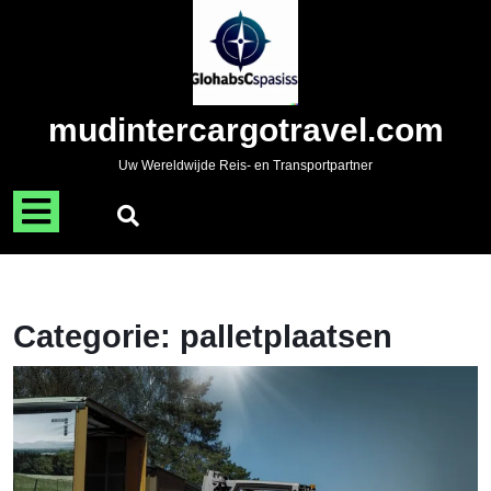
Naar
de
inhoud
gaan
Skip
mudintercargotravel.com
to
content
Uw Wereldwijde Reis- en Transportpartner
Menu
openen
Categorie:
palletplaatsen
O
u
T
m
Ef