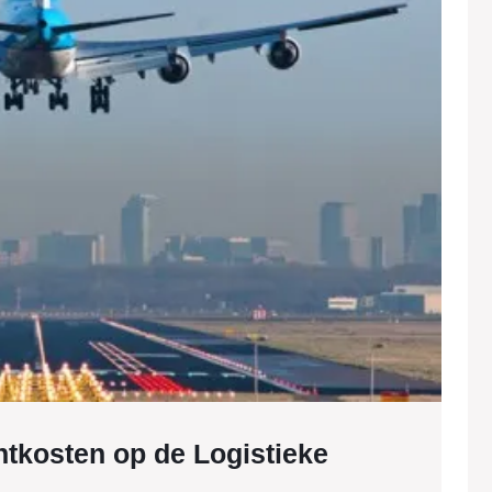
Logisti
Ketens
htkosten op de Logistieke