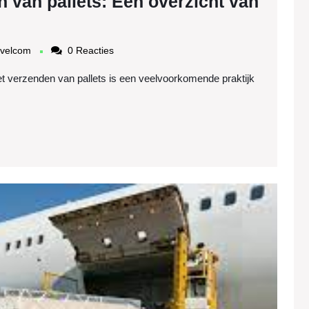
 van pallets: Een overzicht van
mudintercargotravelcom
avelcom
0 Reacties
et verzenden van pallets is een veelvoorkomende praktijk
n
Alles
wat
u
ren
moet
weten
over
de
prijzen