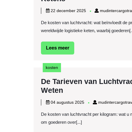
Invloed
22
22 december 2025
mudintercargotr
van
december
De kosten van luchtvracht: wat beïnvloedt de pr
2025
Luchtvrachtkosten
wereldwijde logistieke keten, waarbij goederen[..
op
de
Lees
Lees meer
Logistieke
meer
Ketens
kosten
De Tarieven van Luchtvra
De
Weten
Tarieven
04
04 augustus 2025
mudintercargotra
van
augustus
De kosten van luchtvracht per kilogram: wat u m
2025
Luchtvracht
om goederen over[...]
Per