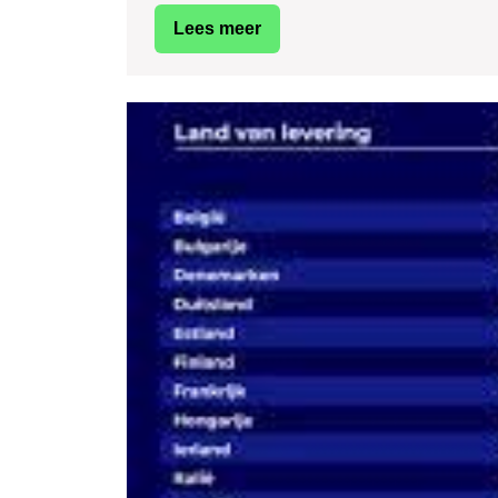
Kilogram:
Lees
Lees meer
Wat
meer
U
Moet
Weten