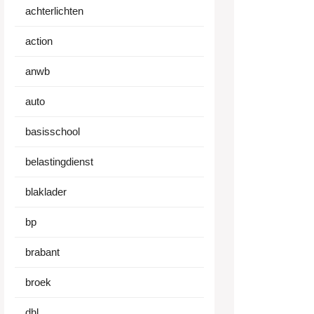
achterlichten
action
anwb
auto
ht
basisschool
e
belastingdienst
en
blaklader
achtprijzen
bp
brabant
broek
dhl