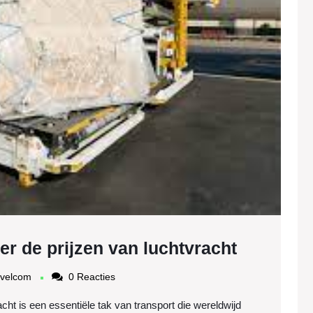
van
luchtvr
Alles
er de prijzen van luchtvracht
wat
mudintercargotravelcom
avelcom
0 Reacties
u
ht is een essentiële tak van transport die wereldwijd
moet