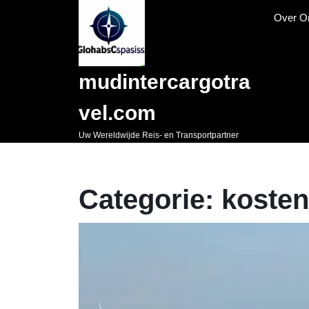
Naar
Over O
de
inhoud
gaan
Skip
mudintercargotra
to
content
vel.com
Uw Wereldwijde Reis- en Transportpartner
Categorie:
kosten