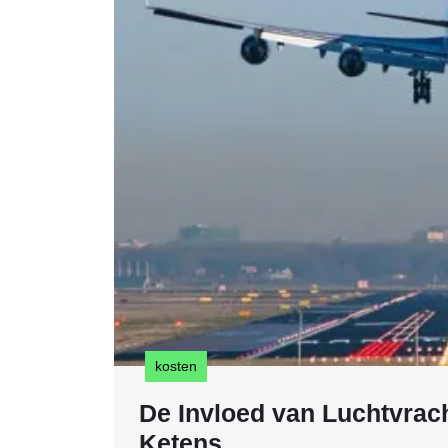
kosten
De Invloed van Luchtvrac
De
Ketens