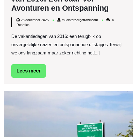
Terugbl
Avonturen en Ontspanning
op
28
mudintercargotravelcom
28 december 2025
mudintercargotravelcom
0
de
december
Reacties
2025
Vakant
De vakantiedagen van 2016: een terugblik op
van
onvergetelijke reizen en ontspannende uitstapjes Terwijl
2016:
we ons langzaam maar zeker richting het[...]
Een
Jaar
Lees
Lees meer
meer
vol
Avontu
P
en
A
Ontspa
R
T
v
e
Ve