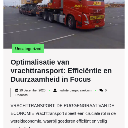
F
Uncategorized
Optimalisatie van
vrachttransport: Efficiëntie en
Optimalisa
Duurzaamheid in Focus
van
29
mudintercargotravelcom
29 december 2025
mudintercargotravelcom
0
vrachttran
december
Reacties
2025
Efficiëntie
VRACHTTRANSPORT: DE RUGGENGRAAT VAN DE
en
ECONOMIE Vrachttransport speelt een cruciale rol in de
Duurzaamh
wereldeconomie, waarbij goederen efficiënt en veilig