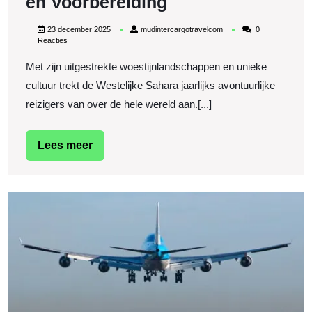
Belangrijk
en Voorbereiding
Reisadvies
23
mudintercargotravelcom
23 december 2025
mudintercargotravelcom
0
voor
december
Reacties
2025
de
Met zijn uitgestrekte woestijnlandschappen en unieke
Westelijke
cultuur trekt de Westelijke Sahara jaarlijks avontuurlijke
Sahara:
reizigers van over de hele wereld aan.[...]
Veiligheid
en
Lees
Lees meer
meer
Voorbereiding
D
I
v
L
o
d
L
K