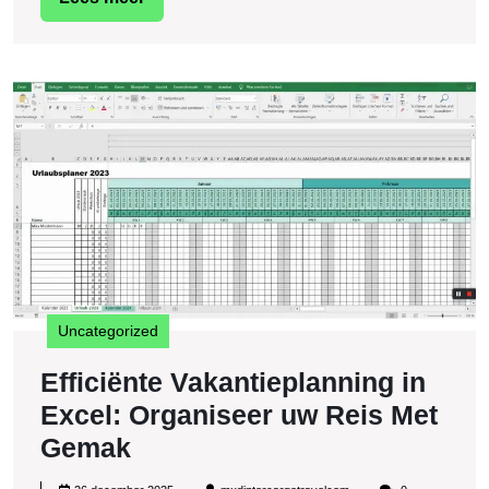
en
meer
Boeiende
Reis
Ef
V
in
E
O
u
R
M
G
Uncategorized
Efficiënte Vakantieplanning in
Excel: Organiseer uw Reis Met
Efficiënte
Gemak
Vakantieplanning
26
mudintercargotravelcom