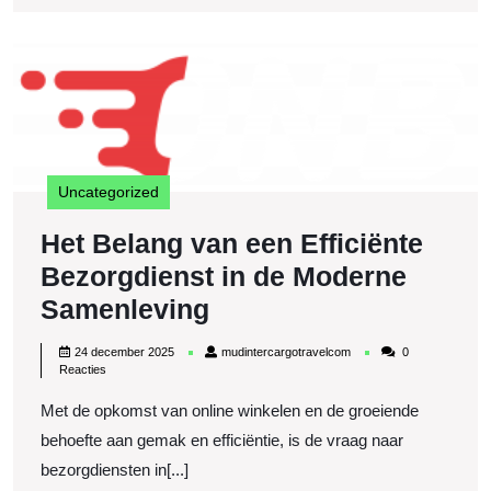
Connectiviteit
H
B
v
e
Ef
B
Uncategorized
in
d
Het Belang van een Efficiënte
M
S
Bezorgdienst in de Moderne
Het
Samenleving
Belang
24
mudintercargotravelcom
24 december 2025
mudintercargotravelcom
0
van
december
Reacties
2025
een
Met de opkomst van online winkelen en de groeiende
Efficiënte
behoefte aan gemak en efficiëntie, is de vraag naar
Bezorgdienst
bezorgdiensten in[...]