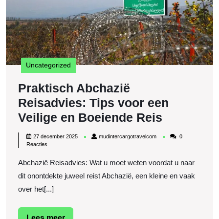
e
B
R
Uncategorized
Praktisch Abchazië
Reisadvies: Tips voor een
Praktisch
Veilige en Boeiende Reis
Abchazië
27
mudintercargotravelcom
27 december 2025
mudintercargotravelcom
0
Reisadvie
december
Reacties
2025
Tips
Abchazië Reisadvies: Wat u moet weten voordat u naar
voor
dit onontdekte juweel reist Abchazië, een kleine en vaak
een
over het[...]
Veilige
Lees
Lees meer