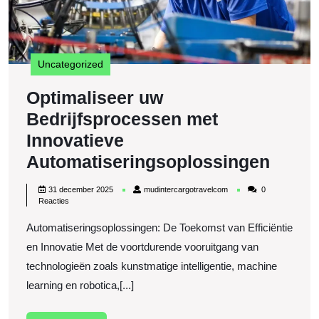
A
Uncategorized
Optimaliseer uw
Bedrijfsprocessen met
Innovatieve
Optim
Automatiseringsoplossingen
uw
31
mudintercargotravelcom
31 december 2025
mudintercargotravelcom
0
Bedri
december
Reacties
2025
met
Automatiseringsoplossingen: De Toekomst van Efficiëntie
Innov
en Innovatie Met de voortdurende vooruitgang van
Autom
technologieën zoals kunstmatige intelligentie, machine
learning en robotica,[...]