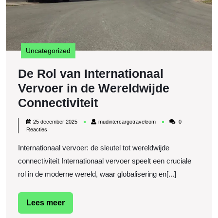
Uncategorized
De Rol van Internationaal
Vervoer in de Wereldwijde
De
Connectiviteit
Rol
25
mudintercargotravelcom
25 december 2025
mudintercargotravelcom
0
van
december
Reacties
2025
Internationaal
Internationaal vervoer: de sleutel tot wereldwijde
Vervoer
connectiviteit Internationaal vervoer speelt een cruciale
in
rol in de moderne wereld, waar globalisering en[...]
de
Wereldwijde
Lees
Lees meer
meer