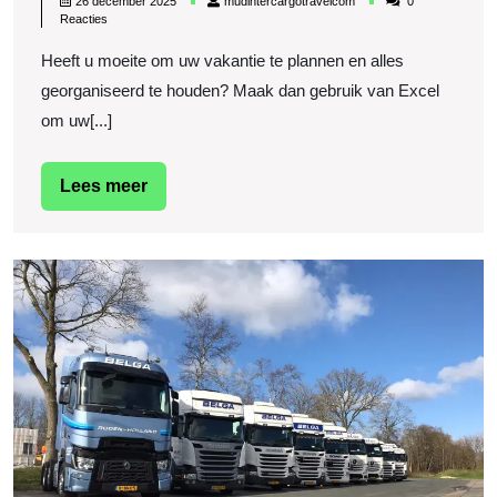
26 december 2025
mudintercargotravelcom
0
in
december
Reacties
2025
Excel:
Heeft u moeite om uw vakantie te plannen en alles
Organiseer
georganiseerd te houden? Maak dan gebruik van Excel
uw
om uw[...]
Reis
Met
Lees
Lees meer
meer
Gemak
D
R
v
In
V
in
d
W
Co