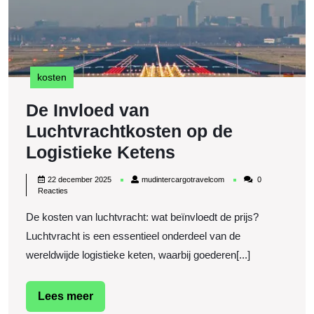
kosten
De Invloed van
Luchtvrachtkosten op de
De
Logistieke Ketens
Invloed
22
mudintercargotravelcom
22 december 2025
mudintercargotravelcom
0
van
december
Reacties
2025
Luchtvrachtkost
De kosten van luchtvracht: wat beïnvloedt de prijs?
op
Luchtvracht is een essentieel onderdeel van de
de
wereldwijde logistieke keten, waarbij goederen[...]
Logistieke
Ketens
Lees
Lees meer
meer