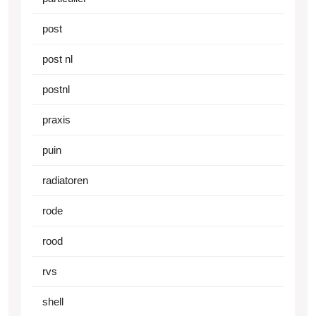
post
post nl
postnl
praxis
puin
radiatoren
rode
rood
rvs
shell