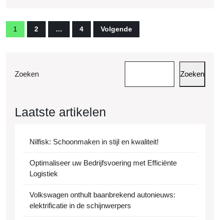
Posts
1
2
…
4
Volgende
pagination
Zoeken
Zoeken
Laatste artikelen
Nilfisk: Schoonmaken in stijl en kwaliteit!
Optimaliseer uw Bedrijfsvoering met Efficiënte
Logistiek
Volkswagen onthult baanbrekend autonieuws:
elektrificatie in de schijnwerpers