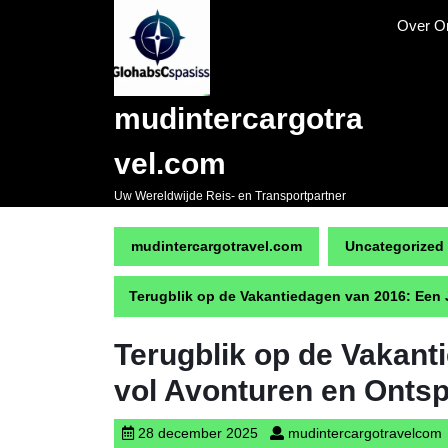
Naar
Over O
de
inhoud
gaan
Skip
mudintercargotra
to
content
vel.com
Uw Wereldwijde Reis- en Transportpartner
mudintercargotravel.com
Uncategorized
Terugblik op de Vakantiedagen van 2016: Een
Terugblik op de Vakant
vol Avonturen en Onts
28
m
28 december 2025
mudintercargotravelcom