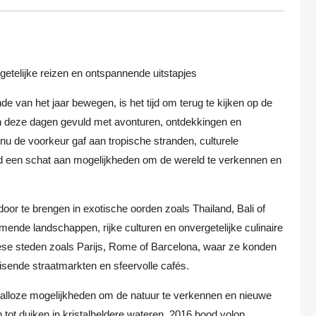
etelijke reizen en ontspannende uitstapjes
de van het jaar bewegen, is het tijd om terug te kijken op de
n deze dagen gevuld met avonturen, ontdekkingen en
u de voorkeur gaf aan tropische stranden, culturele
od een schat aan mogelijkheden om de wereld te verkennen en
r te brengen in exotische oorden zoals Thailand, Bali of
de landschappen, rijke culturen en onvergetelijke culinaire
se steden zoals Parijs, Rome of Barcelona, waar ze konden
isende straatmarkten en sfeervolle cafés.
 talloze mogelijkheden om de natuur te verkennen en nieuwe
tot duiken in kristalheldere wateren, 2016 bood volop