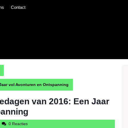
ns
Contact
 Jaar vol Avonturen en Ontspanning
iedagen van 2016: Een Jaar
panning
udintercargotravelcom
0 Reacties