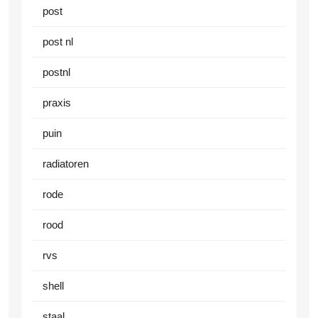
post
post nl
postnl
praxis
puin
radiatoren
rode
rood
rvs
shell
staal