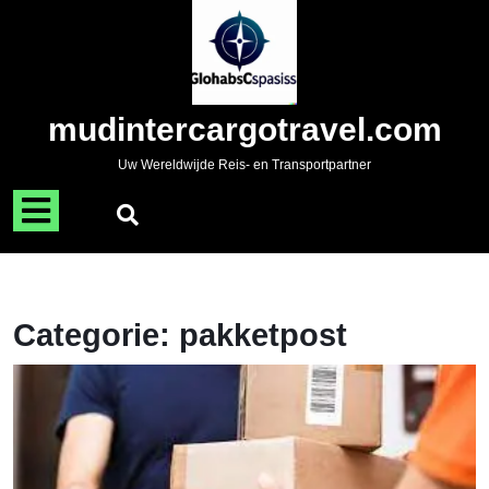
Naar
de
inhoud
gaan
Skip
mudintercargotravel.com
to
content
Uw Wereldwijde Reis- en Transportpartner
Menu
openen
Categorie:
pakketpost
P
D
Sl
to
Ef