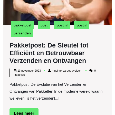
e
B
V
e
O
pakketpost
post
post nl
postnl
verzenden
Pakketpost: De Sleutel tot
Efficiënt en Betrouwbaar
Pakketpo
Verzenden en Ontvangen
De
13
mudintercargotravelcom
13 november 2023
mudintercargotravelcom
0
Sleutel
november
Reacties
2023
tot
Pakketpost: De Evolutie van het Verzenden en
Efficiënt
Ontvangen van Pakketten In de moderne wereld waarin
en
we leven, is het verzenden[...]
Betrouwb
Verzende
Lees
Lees meer