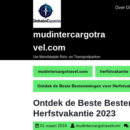
Naar
Over O
de
inhoud
gaan
Skip
mudintercargotra
to
content
vel.com
Uw Wereldwijde Reis- en Transportpartner
mudintercargotravel.com
herfstvakantie
Ontdek de Beste Bestemmingen voor Herfstva
Ontdek de Beste Best
Herfstvakantie 2023
01
mudi
01 maart 2024
mudintercargotravelcom