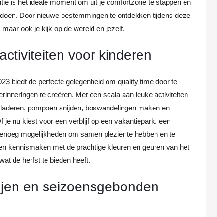
antie is het ideale moment om uit je comfortzone te stappen en
e doen. Door nieuwe bestemmingen te ontdekken tijdens deze
g, maar ook je kijk op de wereld en jezelf.
ctiviteiten voor kinderen
23 biedt de perfecte gelegenheid om quality time door te
rinneringen te creëren. Met een scala aan leuke activiteiten
stbladeren, pompoen snijden, boswandelingen maken en
Of je nu kiest voor een verblijf op een vakantiepark, een
jn genoeg mogelijkheden om samen plezier te hebben en te
eren kennismaken met de prachtige kleuren en geuren van het
at de herfst te bieden heeft.
nijen en seizoensgebonden