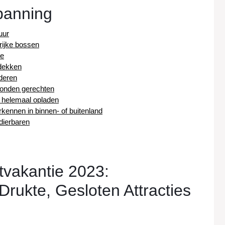
panning
uur
rijke bossen
de
dekken
nderen
bonden gerechten
n helemaal opladen
kennen in binnen- of buitenland
dierbaren
tvakantie 2023:
rukte, Gesloten Attracties