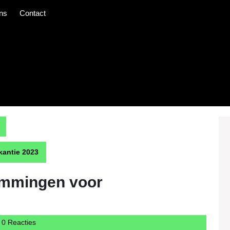
ns
Contact
kantie 2023
emmingen voor
ntercargotravelcom
0 Reacties