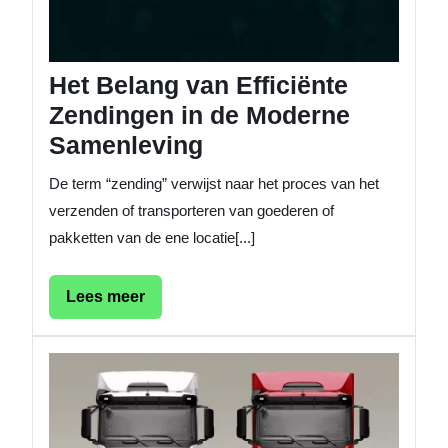
Samenl
Het Belang van Efficiënte
Zendingen in de Moderne
Samenleving
De term “zending” verwijst naar het proces van het
verzenden of transporteren van goederen of
pakketten van de ene locatie[...]
Lees
Lees meer
meer
Financi
voor
het
aansch