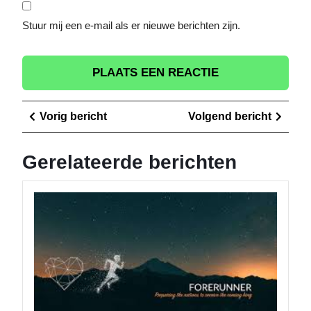
Stuur mij een e-mail als er nieuwe berichten zijn.
Berichtnavigatie
Vorig
Volge
Vorig bericht
Volgend bericht
bericht
berich
Gerelateerde berichten
Het
Belang
van
Efficiën
Zendin
in
de
Modern