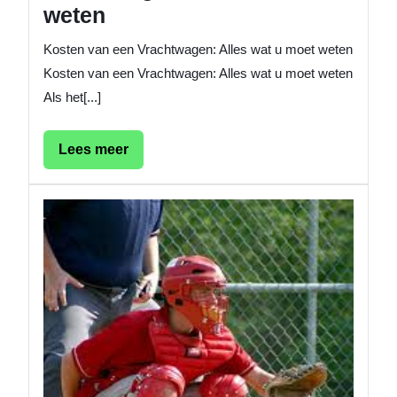
weten
Kosten van een Vrachtwagen: Alles wat u moet weten
Kosten van een Vrachtwagen: Alles wat u moet weten
Als het[...]
Lees
Lees meer
meer
Veilighe
en
Besche
De
Rol
van
Vangne
als
Catche
in