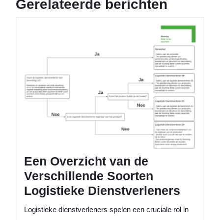
Gerelateerde berichten
Een
Overzic
van
de
Verschi
Soorte
Logisti
Dienstv
Een Overzicht van de
Verschillende Soorten
Logistieke Dienstverleners
Logistieke dienstverleners spelen een cruciale rol in