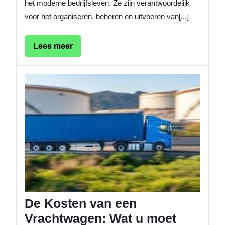
het moderne bedrijfsleven. Ze zijn verantwoordelijk
voor het organiseren, beheren en uitvoeren van[...]
Lees
Lees meer
meer
De
Kosten
van
een
Vracht
Wat
u
moet
weten
De Kosten van een
Vrachtwagen: Wat u moet