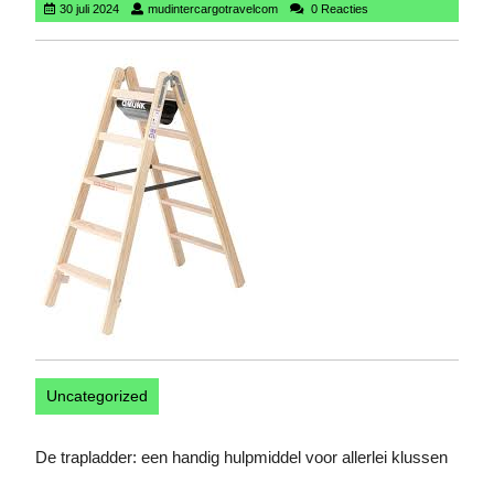
30
mudintercargotravelcom
30 juli 2024
mudintercargotravelcom
0 Reacties
juli
2024
Uncategorized
De trapladder: een handig hulpmiddel voor allerlei klussen