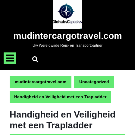
Naar
de
inhoud
gaan
Skip
mudintercargotravel.com
to
content
Uw Wereldwijde Reis- en Transportpartner
Menu
openen
mudintercargotravel.com
Uncategorized
Handigheid en Veiligheid met een Trapladder
Handigheid en Veiligheid
met een Trapladder