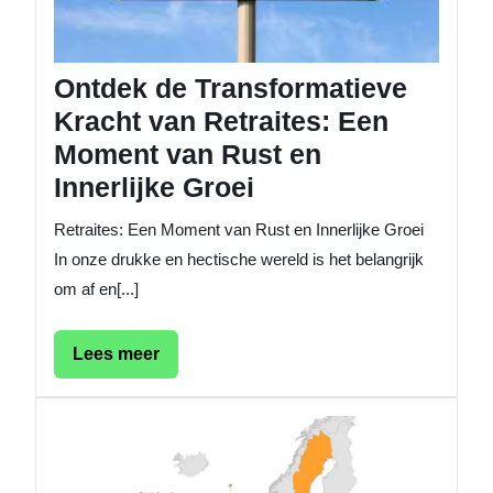
van
Rust
en
Ontdek de Transformatieve
Innerlij
Groei
Kracht van Retraites: Een
Moment van Rust en
Innerlijke Groei
Retraites: Een Moment van Rust en Innerlijke Groei
In onze drukke en hectische wereld is het belangrijk
om af en[...]
Lees
Lees meer
meer
Verken
de
Wereld