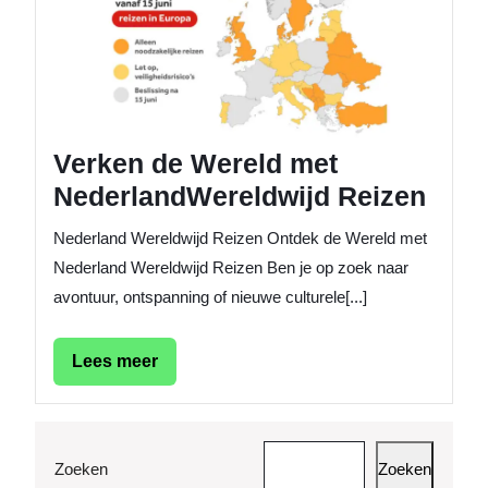
met
Nederl
Reizen
Verken de Wereld met
NederlandWereldwijd Reizen
Nederland Wereldwijd Reizen Ontdek de Wereld met
Nederland Wereldwijd Reizen Ben je op zoek naar
avontuur, ontspanning of nieuwe culturele[...]
Lees
Lees meer
meer
Zoeken
Zoeken