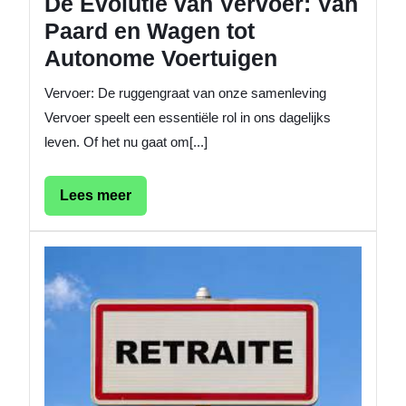
De Evolutie van Vervoer: Van
Paard en Wagen tot
Autonome Voertuigen
Vervoer: De ruggengraat van onze samenleving
Vervoer speelt een essentiële rol in ons dagelijks
leven. Of het nu gaat om[...]
Lees
Lees meer
meer
Ontdek
de
Transfo
Kracht
van
Retrait
Een
Momen