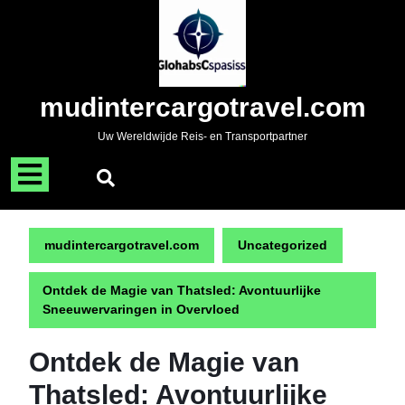
Naar
de
inhoud
gaan
Skip
mudintercargotravel.com
to
content
Uw Wereldwijde Reis- en Transportpartner
Menu
openen
mudintercargotravel.com
Uncategorized
Ontdek de Magie van Thatsled: Avontuurlijke
Sneeuwervaringen in Overvloed
Ontdek de Magie van
Thatsled: Avontuurlijke