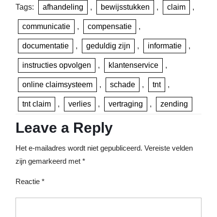
Tags:
afhandeling
,
bewijsstukken
,
claim
,
communicatie
,
compensatie
,
documentatie
,
geduldig zijn
,
informatie
,
instructies opvolgen
,
klantenservice
,
online claimsysteem
,
schade
,
tnt
,
tnt claim
,
verlies
,
vertraging
,
zending
Leave a Reply
Het e-mailadres wordt niet gepubliceerd.
Vereiste velden
zijn gemarkeerd met
*
Reactie
*