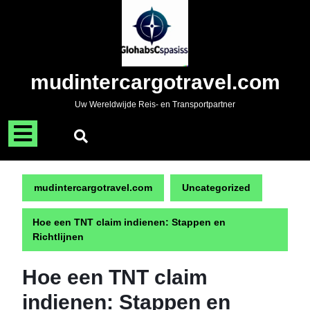
Naar
de
inhoud
gaan
Skip
mudintercargotravel.com
to
content
Uw Wereldwijde Reis- en Transportpartner
Menu
openen
mudintercargotravel.com
Uncategorized
Hoe een TNT claim indienen: Stappen en
Richtlijnen
Hoe een TNT claim
indienen: Stappen en