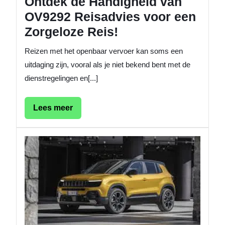
Ontdek de Handigheid van
OV9292 Reisadvies voor een
Zorgeloze Reis!
Reizen met het openbaar vervoer kan soms een
uitdaging zijn, vooral als je niet bekend bent met de
dienstregelingen en[...]
Lees
Lees meer
meer
Het
Vooruit
op
Spanne
Autoni
in
2023