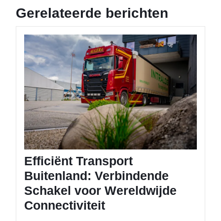
Gerelateerde berichten
Efficiën
Transpo
Buitenl
Verbin
Schake
voor
Wereld
Connect
Efficiënt Transport
Buitenland: Verbindende
Schakel voor Wereldwijde
Connectiviteit