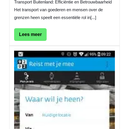
Transport Buitenland: Efficiëntie en Betrouwbaarheid
Het transport van goederen en mensen over de
grenzen heen speelt een essentiële rol in[...]
Lees
Lees meer
meer
Ontdek
de
Handig
van
OV929
Reisad
voor
een
Zorgel
Reis!