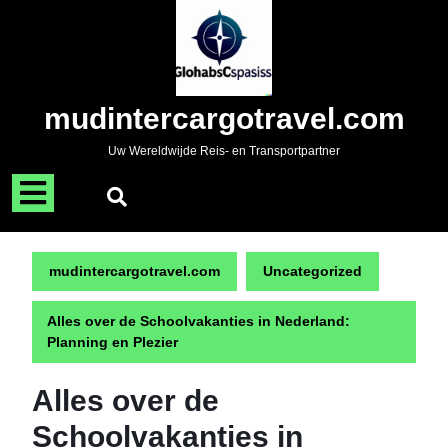
Naar
de
inhoud
gaan
Skip
mudintercargotravel.com
to
content
Uw Wereldwijde Reis- en Transportpartner
Menu
openen
mudintercargotravel.com
Uncategorized
Alles over de Schoolvakanties in Nederland:
Planning en Plezier
Alles over de
Schoolvakanties in