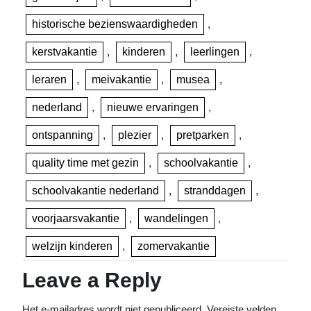
historische bezienswaardigheden
,
kerstvakantie
,
kinderen
,
leerlingen
,
leraren
,
meivakantie
,
musea
,
nederland
,
nieuwe ervaringen
,
ontspanning
,
plezier
,
pretparken
,
quality time met gezin
,
schoolvakantie
,
schoolvakantie nederland
,
stranddagen
,
voorjaarsvakantie
,
wandelingen
,
welzijn kinderen
,
zomervakantie
Leave a Reply
Het e-mailadres wordt niet gepubliceerd.
Vereiste velden