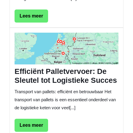
Lees
Lees meer
meer
Efficiën
Palletv
De
Sleutel
tot
Logisti
Efficiënt Palletvervoer: De
Succes
Sleutel tot Logistieke Succes
Transport van pallets: efficiënt en betrouwbaar Het
transport van pallets is een essentieel onderdeel van
de logistieke keten voor veel[...]
Lees
Lees meer
meer