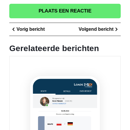
Berichtnavigatie
Vorig
Volge
Vorig bericht
Volgend bericht
bericht
berich
Gerelateerde berichten
Optimal
uw
Logisti
met
Efficiën
Vrachtu