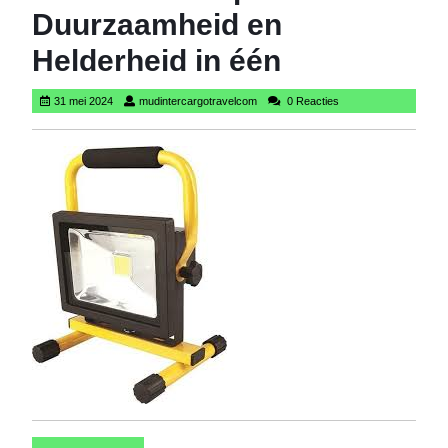
Duurzaamheid en
Helderheid in één
31
mudintercargotravelcom
31 mei 2024
mudintercargotravelcom
0 Reacties
mei
2024