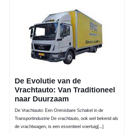
De
Evoluti
van
de
Vrachta
Van
Traditio
naar
Duurz
De Evolutie van de
Vrachtauto: Van Traditioneel
naar Duurzaam
De Vrachtauto: Een Onmisbare Schakel in de
Transportindustrie De vrachtauto, ook wel bekend als
de vrachtwagen, is een essentieel voertuig[...]