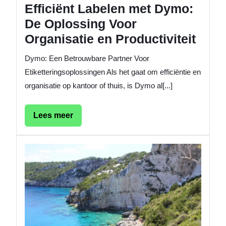
Efficiënt Labelen met Dymo:
De Oplossing Voor
Organisatie en Productiviteit
Dymo: Een Betrouwbare Partner Voor
Etiketteringsoplossingen Als het gaat om efficiëntie en
organisatie op kantoor of thuis, is Dymo al[...]
Lees
Lees meer
meer
Ontdek
Welke
Landen
Moment
Een
Groen
Reisad