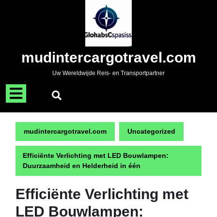
Naar
de
inhoud
gaan
Skip
mudintercargotravel.com
to
content
Uw Wereldwijde Reis- en Transportpartner
Menu
openen
mudintercargotravel.com
Uncategorized
Efficiënte Verlichting met LED Bouwlampen:
Duurzaamheid en Helderheid in één
Efficiënte Verlichting met
LED Bouwlampen: