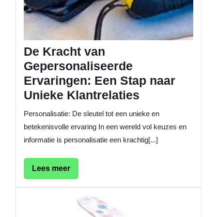
De Kracht van
Gepersonaliseerde
Ervaringen: Een Stap naar
Unieke Klantrelaties
Personalisatie: De sleutel tot een unieke en
betekenisvolle ervaring In een wereld vol keuzes en
informatie is personalisatie een krachtig[...]
Lees
Lees meer
meer
De
Onmisb