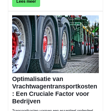
Lees
Lees meer
meer
Optimal
van
Vrachtw
Een
Crucial
Factor
voor
Bedrijv
Optimalisatie van
Vrachtwagentransportkosten
: Een Cruciale Factor voor
Bedrijven
Transportkosten vormen een essentieel onderdeel