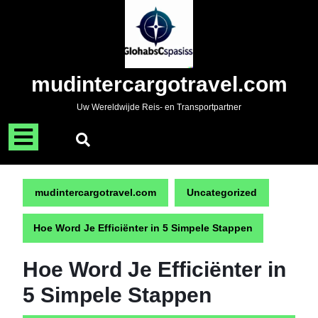
Naar
de
inhoud
gaan
Skip
mudintercargotravel.com
to
content
Uw Wereldwijde Reis- en Transportpartner
Menu
openen
mudintercargotravel.com
Uncategorized
Hoe Word Je Efficiënter in 5 Simpele Stappen
Hoe Word Je Efficiënter in
5 Simpele Stappen