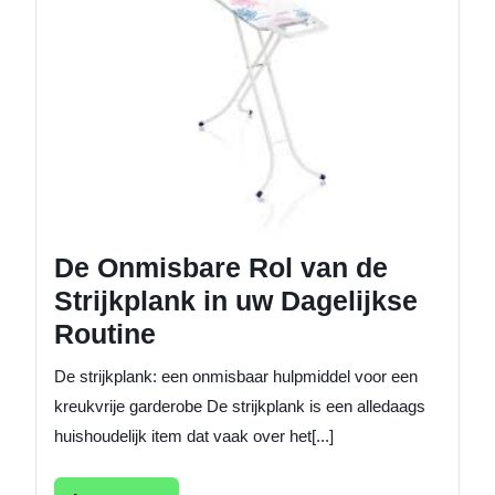
Rol
van
de
Strijkpl
in
uw
Dagelij
Routine
De Onmisbare Rol van de
Strijkplank in uw Dagelijkse
Routine
De strijkplank: een onmisbaar hulpmiddel voor een
kreukvrije garderobe De strijkplank is een alledaags
huishoudelijk item dat vaak over het[...]