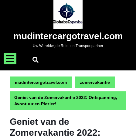
Naar
de
inhoud
gaan
Skip
mudintercargotravel.com
to
content
Uw Wereldwijde Reis- en Transportpartner
Menu
openen
mudintercargotravel.com
zomervakantie
Geniet van de Zomervakantie 2022: Ontspanning,
Avontuur en Plezier!
Geniet van de
Zomervakantie 2022: