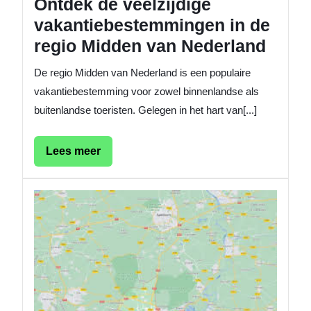
Ontdek de veelzijdige
vakantiebestemmingen in de
regio Midden van Nederland
De regio Midden van Nederland is een populaire
vakantiebestemming voor zowel binnenlandse als
buitenlandse toeristen. Gelegen in het hart van[...]
Lees
Lees meer
meer
Ontdek
de
Zomerv
in
de
Prachti
Regio
Midden