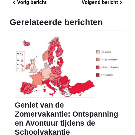
Vorig
Volge
Vorig bericht
Volgend bericht
bericht
berich
Gerelateerde berichten
Geniet
van
de
Zomerv
Ontspa
en
Avontu
tijdens
de
Schoolv
Geniet van de
Zomervakantie: Ontspanning
en Avontuur tijdens de
Schoolvakantie