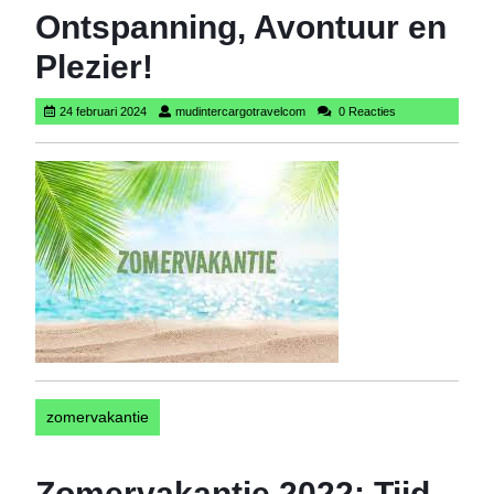
Ontspanning, Avontuur en
Plezier!
24
mudintercargotravelcom
24 februari 2024
mudintercargotravelcom
0 Reacties
februari
2024
zomervakantie
Zomervakantie 2022: Tijd