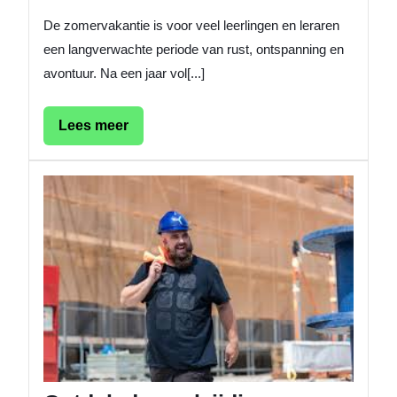
De zomervakantie is voor veel leerlingen en leraren
een langverwachte periode van rust, ontspanning en
avontuur. Na een jaar vol[...]
Lees
Lees meer
meer
Ontdek
de
veelzijd
vakant
in
de
regio
Midden
van
Nederl