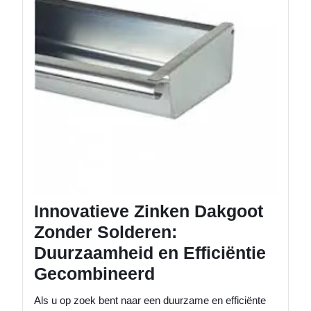
Zonder
Soldere
Duurza
en
Efficiën
Gecomb
Innovatieve Zinken Dakgoot
Zonder Solderen:
Duurzaamheid en Efficiëntie
Gecombineerd
Als u op zoek bent naar een duurzame en efficiënte