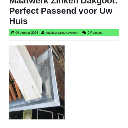
Maatwerk Zinken Dakgoot:
Perfect Passend voor Uw
Huis
04
mudintercargotravelcom
04 oktober 2024
mudintercargotravelcom
0 Reacties
oktober
2024