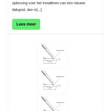
oplossing voor het installeren van een nieuwe
dakgoot, dan is[...]
Lees
Lees meer
meer
Een
Duurz
Wateraf
De
Voorde
van
een
Zinken
Dakgoo
van
7
Meter