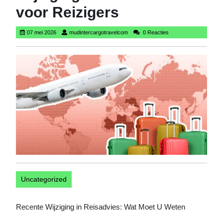
voor Reizigers
07
mudintercargotravelcom
07 mei 2026
mudintercargotravelcom
0 Reacties
mei
2026
Uncategorized
Recente Wijziging in Reisadvies: Wat Moet U Weten