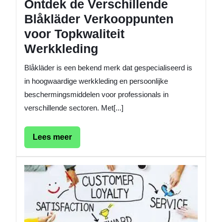
Ontdek de Verschillende
Blåkläder Verkooppunten
voor Topkwaliteit
Werkkleding
Blåkläder is een bekend merk dat gespecialiseerd is
in hoogwaardige werkkleding en persoonlijke
beschermingsmiddelen voor professionals in
verschillende sectoren. Met[...]
Lees
Lees meer
meer
De
kracht
van
een
klantge