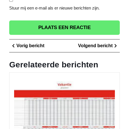
Stuur mij een e-mail als er nieuwe berichten zijn.
Berichtnavigatie
Vorig
Volge
Vorig bericht
Volgend bericht
bericht
berich
Gerelateerde berichten
Efficiën
Vakanti
voor
Optima
Gebrui
van
Persone