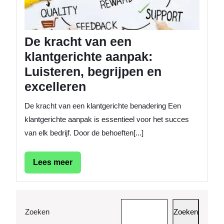
aanpak
Luister
begrijp
en
De kracht van een
excelle
klantgerichte aanpak:
Luisteren, begrijpen en
excelleren
De kracht van een klantgerichte benadering Een
klantgerichte aanpak is essentieel voor het succes
van elk bedrijf. Door de behoeften[...]
Lees
Lees meer
meer
Zoeken
Zoeken