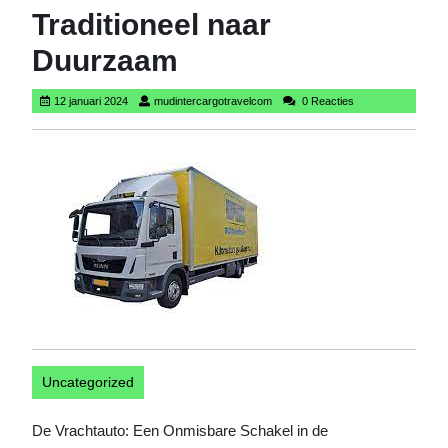
Traditioneel naar
Duurzaam
12
mudintercargotravelcom
12 januari 2024
mudintercargotravelcom
0 Reacties
januari
2024
Uncategorized
De Vrachtauto: Een Onmisbare Schakel in de