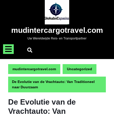
Naar
de
inhoud
gaan
Skip
mudintercargotravel.com
to
content
Uw Wereldwijde Reis- en Transportpartner
Menu
openen
mudintercargotravel.com
Uncategorized
De Evolutie van de Vrachtauto: Van Traditioneel
naar Duurzaam
De Evolutie van de
Vrachtauto: Van