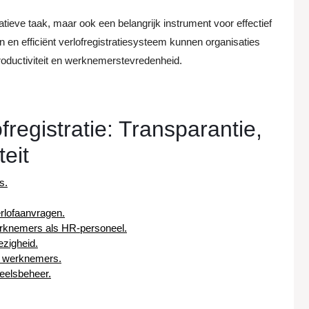
ratieve taak, maar ook een belangrijk instrument voor effectief
 en efficiënt verlofregistratiesysteem kunnen organisaties
productiviteit en werknemerstevredenheid.
registratie: Transparantie,
teit
s.
rlofaanvragen.
werknemers als HR-personeel.
ezigheid.
r werknemers.
neelsbeheer.