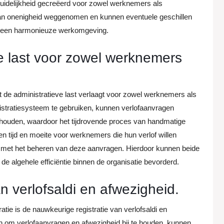
duidelijkheid gecreëerd voor zowel werknemers als
van onenigheid weggenomen en kunnen eventuele geschillen
aan een harmonieuze werkomgeving.
ve last voor zowel werknemers
et de administratieve last verlaagt voor zowel werknemers als
istratiesysteem te gebruiken, kunnen verlofaanvragen
houden, waardoor het tijdrovende proces van handmatige
leen tijd en moeite voor werknemers die hun verlof willen
s met het beheren van deze aanvragen. Hierdoor kunnen beide
 de algehele efficiëntie binnen de organisatie bevorderd.
n verlofsaldi en afwezigheid.
atie is de nauwkeurige registratie van verlofsaldi en
en om verlofaanvragen en afwezigheid bij te houden, kunnen