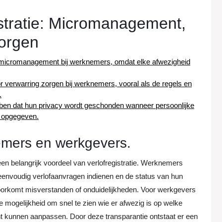
stratie: Micromanagement,
zorgen
van micromanagement bij werknemers, omdat elke afwezigheid
 verwarring zorgen bij werknemers, vooral als de regels en
.
n dat hun privacy wordt geschonden wanneer persoonlijke
 opgegeven.
emers en werkgevers.
n belangrijk voordeel van verlofregistratie. Werknemers
 eenvoudig verlofaanvragen indienen en de status van hun
 voorkomt misverstanden of onduidelijkheden. Voor werkgevers
de mogelijkheid om snel te zien wie er afwezig is op welke
nt kunnen aanpassen. Door deze transparantie ontstaat er een