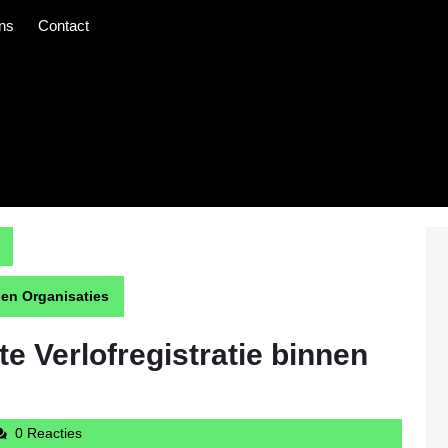
ns
Contact
nnen Organisaties
te Verlofregistratie binnen
intercargotravelcom
0 Reacties