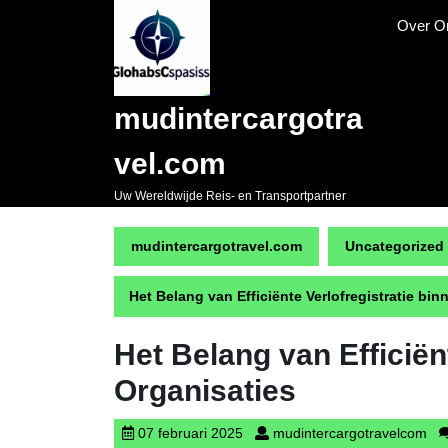
Naar
Over O
de
inhoud
gaan
Skip
mudintercargotra
to
content
vel.com
Uw Wereldwijde Reis- en Transportpartner
mudintercargotravel.com
Uncategorized
Het Belang van Efficiënte Verlofregistratie bi
Het Belang van Efficiën
Organisaties
07
mud
07 februari 2025
mudintercargotravelcom