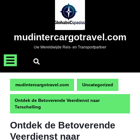
Naar
de
inhoud
gaan
Skip
mudintercargotravel.com
to
content
Uw Wereldwijde Reis- en Transportpartner
Menu
openen
mudintercargotravel.com
Uncategorized
Ontdek de Betoverende Veerdienst naar
Terschelling
Ontdek de Betoverende
Veerdienst naar