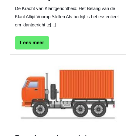
De Kracht van Klantgerichtheid: Het Belang van de
Klant Altijd Voorop Stellen Als bedrijf is het essentieel
om klantgericht te[...]
Lees
Lees meer
meer
De
rol
van
de
contain
vracht
in
het
modern
transpo