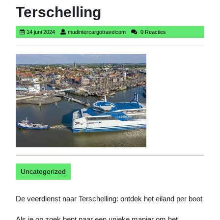
Terschelling
14
mudintercargotravelcom
14 juni 2024
mudintercargotravelcom
0 Reacties
juni
2024
Uncategorized
De veerdienst naar Terschelling: ontdek het eiland per boot
Als je op zoek bent naar een unieke manier om het