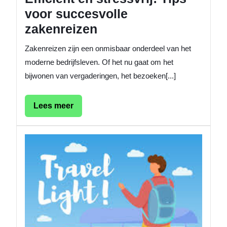
voor succesvolle
zakenreizen
Zakenreizen zijn een onmisbaar onderdeel van het
moderne bedrijfsleven. Of het nu gaat om het
bijwonen van vergaderingen, het bezoeken[...]
Lees
Lees meer
meer
De
verschi
mogeli
voor
passagi
welke
optie
past