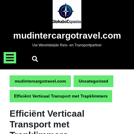
Naar
de
inhoud
gaan
Skip
mudintercargotravel.com
to
content
Uw Wereldwijde Reis- en Transportpartner
Menu
openen
mudintercargotravel.com
Uncategorized
Efficiënt Verticaal Transport met Trapklimmers
Efficiënt Verticaal
Transport met