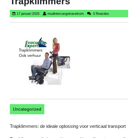
Trapklimmers
17
mudintercargotravelcom
17 januari 2025
mudintercargotravelcom
0 Reacties
januari
2025
Uncategorized
Trapklimmers: de ideale oplossing voor verticaal transport