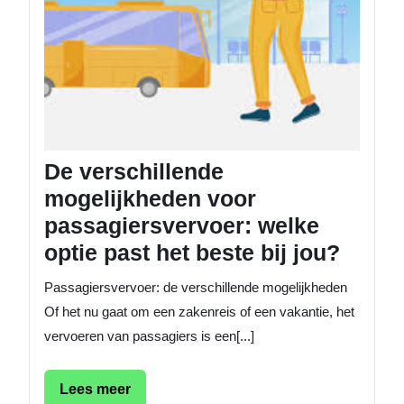
het
beste
bij
jou?
De verschillende
mogelijkheden voor
passagiersvervoer: welke
optie past het beste bij jou?
Passagiersvervoer: de verschillende mogelijkheden
Of het nu gaat om een zakenreis of een vakantie, het
vervoeren van passagiers is een[...]
Lees
Lees meer