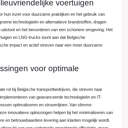
ieuvriendelijke voertuigen
or hun inzet voor duurzame praktijken en het gebruik van
 groene technologieën en alternatieve brandstoffen, dragen
-uitstoot en het bevorderen van een schonere omgeving. Het
rtuigen en LNG-trucks toont aan dat Belgische
gische impact en actief streven naar een meer duurzame
ossingen voor optimale
le rol bij Belgische transportbedrijven, die streven naar
het implementeren van geavanceerde technologieën en IT-
essen optimaliseren en stroomlijnen. Van slimme
deze innovatieve oplossingen helpen bij het minimaliseren van
ere en betrouwbaardere levering aan klanten mogelijk wordt.
alleen bij aan een verbeterde operationele efficiëntie, maar