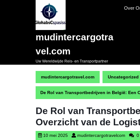
Naar
Over O
de
inhoud
gaan
Skip
mudintercargotra
to
content
vel.com
Uw Wereldwijde Reis- en Transportpartner
mudintercargotravel.com
Uncategorized
De Rol van Transportbedrijven in België: Een 
De Rol van Transportbe
Overzicht van de Logis
10
mudint
10 mei 2025
mudintercargotravelcom
0 