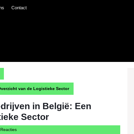
ns
Contact
Overzicht van de Logistieke Sector
drijven in België: Een
tieke Sector
ercargotravelcom
Reacties