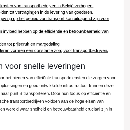
osten van transportbedrijven in België verhogen.
den tot vertragingen in de levering van goederen.
eving op het gebied van transport kan uitdagend zijn voor
nvloed hebben op de efficiëntie en betrouwbaarheid van
den tot prijsdruk en margedaling.
ederen vormen een constante zorg voor transportbedrijven.
n voor snelle leveringen
r het bieden van efficiënte transportdiensten die zorgen voor
 oplossingen en goed ontwikkelde infrastructuur kunnen deze
naar punt B transporteren. Door hun focus op efficiëntie en
ische transportbedrijven voldoen aan de hoge eisen van
n een wereld waar snelheid en betrouwbaarheid cruciaal zijn in