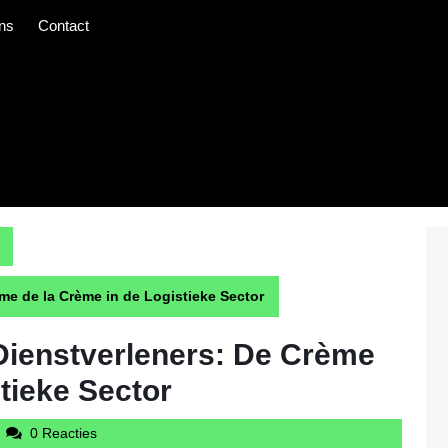
ns
Contact
me de la Crème in de Logistieke Sector
Dienstverleners: De Crème
tieke Sector
udintercargotravelcom
0 Reacties