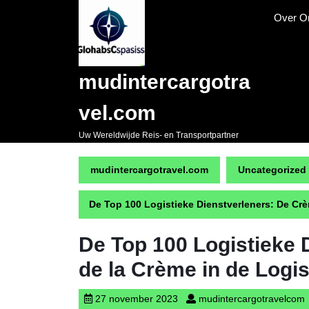
Naar
Over O
de
inhoud
gaan
Skip
mudintercargotra
to
content
vel.com
Uw Wereldwijde Reis- en Transportpartner
mudintercargotravel.com
Uncategorized
De Top 100 Logistieke Dienstverleners: De Crè
De Top 100 Logistieke 
de la Crème in de Logis
27
m
27 november 2023
mudintercargotravelcom