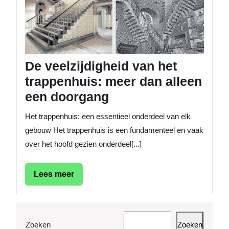
trappen
meer
dan
alleen
een
doorga
De veelzijdigheid van het
trappenhuis: meer dan alleen
een doorgang
Het trappenhuis: een essentieel onderdeel van elk
gebouw Het trappenhuis is een fundamenteel en vaak
over het hoofd gezien onderdeel[...]
Lees
Lees meer
meer
Zoeken
Zoeken