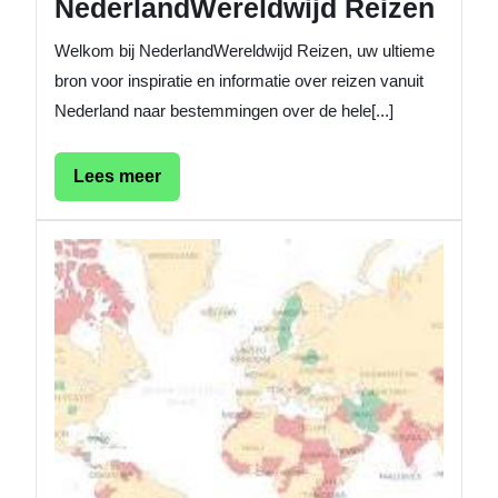
NederlandWereldwijd Reizen
Welkom bij NederlandWereldwijd Reizen, uw ultieme
bron voor inspiratie en informatie over reizen vanuit
Nederland naar bestemmingen over de hele[...]
Lees
Lees meer
meer
Belang
van
Actueel
Reisad
per
Land