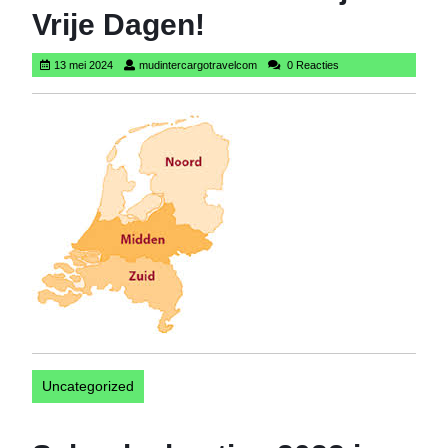
Vrije Dagen!
13
mudintercargotravelcom
13 mei 2024
mudintercargotravelcom
0 Reacties
mei
2024
Uncategorized