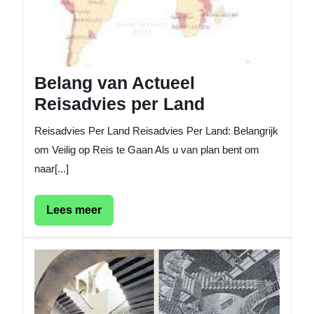
Belang van Actueel
Reisadvies per Land
Reisadvies Per Land Reisadvies Per Land: Belangrijk
om Veilig op Reis te Gaan Als u van plan bent om
naar[...]
Lees
Lees meer
meer
De
veelzijd
van
het