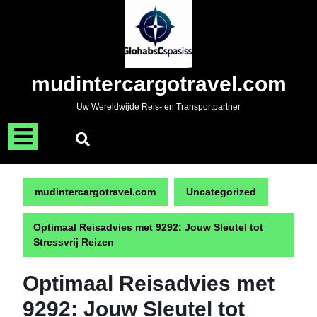
Naar
de
inhoud
gaan
Skip
mudintercargotravel.com
to
content
Uw Wereldwijde Reis- en Transportpartner
Menu
openen
mudintercargotravel.com
Uncategorized
Optimaal Reisadvies met 9292: Jouw Sleutel tot
Stressvrij Reizen
Optimaal Reisadvies met
9292: Jouw Sleutel tot