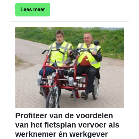
Lees
Lees meer
meer
Profitee
van
de
voordel
van
het
fietspla
vervoer
als
werkne
én
werkge
Profiteer van de voordelen
van het fietsplan vervoer als
werknemer én werkgever