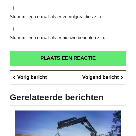
Stuur mij een e-mail als er vervolgreacties zijn.
Stuur mij een e-mail als er nieuwe berichten zijn.
Berichtnavigatie
Vorig
Volge
Vorig bericht
Volgend bericht
bericht
berich
Gerelateerde berichten
Efficiën
en
Betrou
van