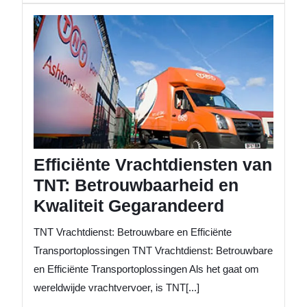
Efficiën
Vrachtd
van
TNT:
Betrou
en
Kwalitei
Gegara
Efficiënte Vrachtdiensten van
TNT: Betrouwbaarheid en
Kwaliteit Gegarandeerd
TNT Vrachtdienst: Betrouwbare en Efficiënte
Transportoplossingen TNT Vrachtdienst: Betrouwbare
en Efficiënte Transportoplossingen Als het gaat om
wereldwijde vrachtvervoer, is TNT[...]