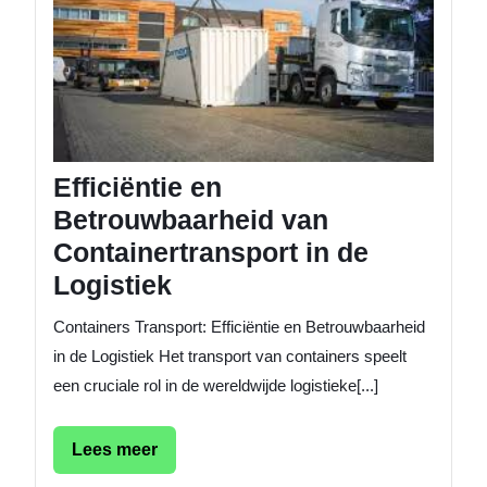
Contain
in
de
Logisti
Efficiëntie en
Betrouwbaarheid van
Containertransport in de
Logistiek
Containers Transport: Efficiëntie en Betrouwbaarheid
in de Logistiek Het transport van containers speelt
een cruciale rol in de wereldwijde logistieke[...]
Lees
Lees meer
meer