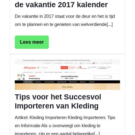
de vakantie 2017 kalender
De vakantie in 2017 staat voor de deur en het is tijd
om te plannen en te genieten van welverdiende[...]
Lees
Lees meer
meer
Tips
voor
het
Succes
Importe
van
Tips voor het Succesvol
Kleding
Importeren van Kleding
Artikel: Kleding Importeren Kleding Importeren: Tips
en Informatie Als u overweegt om kleding te
importeren, zijn er een aantal belangrijke[...]