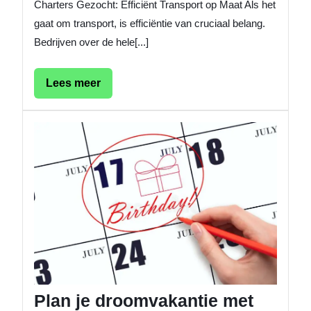
Charters Gezocht: Efficiënt Transport op Maat Als het
gaat om transport, is efficiëntie van cruciaal belang.
Bedrijven over de hele[...]
Lees
Lees meer
meer
Plan
je
droomv
met
de
vakanti
2017
kalende
Plan je droomvakantie met