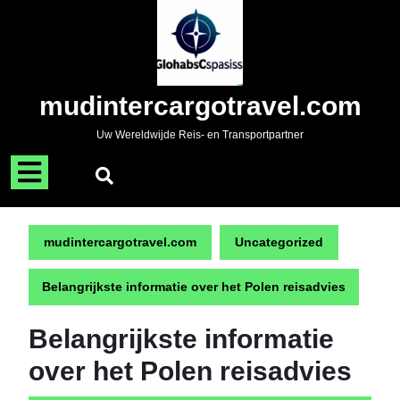
Naar
de
inhoud
gaan
Skip
mudintercargotravel.com
to
content
Uw Wereldwijde Reis- en Transportpartner
Menu
openen
mudintercargotravel.com
Uncategorized
Belangrijkste informatie over het Polen reisadvies
Belangrijkste informatie
over het Polen reisadvies