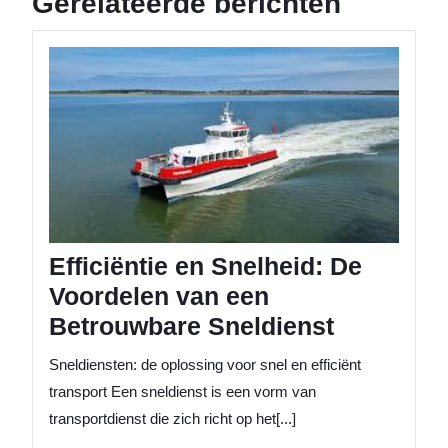
Gerelateerde berichten
Efficiën
en
Snelhei
De
Voorde
van
een
Betrou
Sneldie
Efficiëntie en Snelheid: De
Voordelen van een
Betrouwbare Sneldienst
Sneldiensten: de oplossing voor snel en efficiënt
transport Een sneldienst is een vorm van
transportdienst die zich richt op het[...]