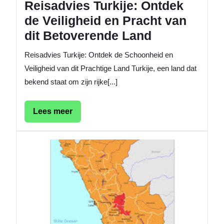
Reisadvies Turkije: Ontdek
de Veiligheid en Pracht van
dit Betoverende Land
Reisadvies Turkije: Ontdek de Schoonheid en
Veiligheid van dit Prachtige Land Turkije, een land dat
bekend staat om zijn rijke[...]
Lees
Lees meer
meer
Belangri
Raadpl
het
BuZa-
reisadv
voor
een
zorgelo