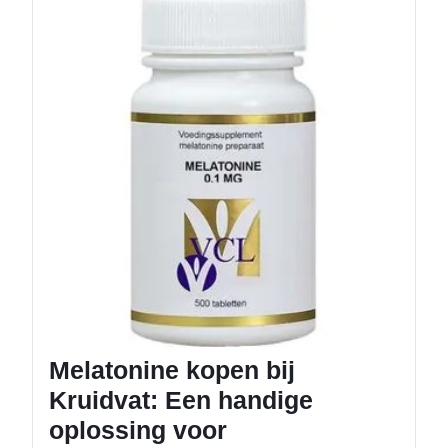
Melaton
kopen
bij
Kruidva
Een
handig
oplossi
voor
slaapp
Melatonine kopen bij
Kruidvat: Een handige
oplossing voor