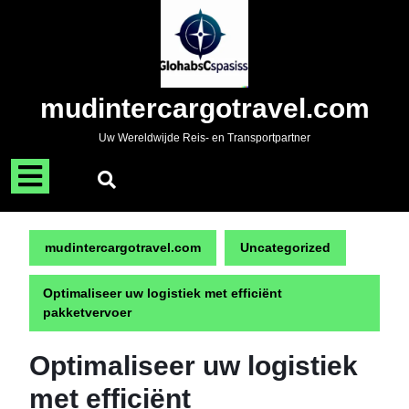
Naar
de
inhoud
gaan
Skip
mudintercargotravel.com
to
content
Uw Wereldwijde Reis- en Transportpartner
Menu
openen
mudintercargotravel.com
Uncategorized
Optimaliseer uw logistiek met efficiënt
pakketvervoer
Optimaliseer uw logistiek
met efficiënt