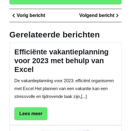
Berichtnavigatie
Vorig
Volge
Vorig bericht
Volgend bericht
bericht
berich
Gerelateerde berichten
Efficiënte vakantieplanning
voor 2023 met behulp van
Excel
De vakantieplanning voor 2023: efficiënt organiseren
met Excel Het plannen van een vakantie kan een
stressvolle en tijdrovende taak zijn,[...]
Lees
Lees meer
meer