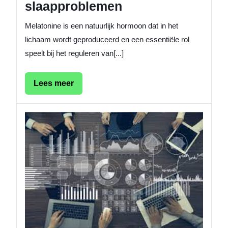
slaapproblemen
Melatonine is een natuurlijk hormoon dat in het
lichaam wordt geproduceerd en een essentiële rol
speelt bij het reguleren van[...]
Lees
Lees meer
meer
Het
Belang
van
Effectie
Manag
in
Modern
Organis