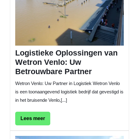
Uw
Betrou
Partner
Logistieke Oplossingen van
Wetron Venlo: Uw
Betrouwbare Partner
Wetron Venlo: Uw Partner in Logistiek Wetron Venlo
is een toonaangevend logistiek bedrijf dat gevestigd is
in het bruisende Venlo,[...]
Lees
Lees meer
meer
De