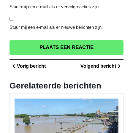
Stuur mij een e-mail als er vervolgreacties zijn.
Stuur mij een e-mail als er nieuwe berichten zijn.
Berichtnavigatie
Vorig
Volge
Vorig bericht
Volgend bericht
bericht
berich
Gerelateerde berichten
Logisti
Oploss
van
Wetron
Venlo: