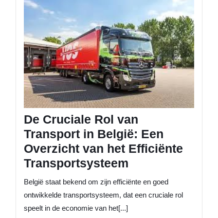
Crucial
Rol
van
Transpo
in
België:
Een
Overzic
van
het
De Cruciale Rol van
Efficiën
Transp
Transport in België: Een
Overzicht van het Efficiënte
Transportsysteem
België staat bekend om zijn efficiënte en goed
ontwikkelde transportsysteem, dat een cruciale rol
speelt in de economie van het[...]