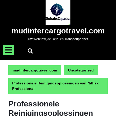
Naar
de
inhoud
gaan
Skip
mudintercargotravel.com
to
content
Uw Wereldwijde Reis- en Transportpartner
Menu
openen
mudintercargotravel.com
Uncategorized
Professionele Reinigingsoplossingen van Nilfisk
Professional
Professionele
Reinigingsoplossingen