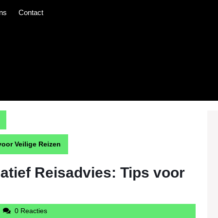
ns
Contact
voor Veilige Reizen
atief Reisadvies: Tips voor
udintercargotravelcom
0 Reacties