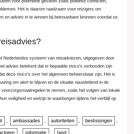
en voor potentiële gevaren zoals politieke conflicten,
roblemen. Het is daarom raadzaam voor reizigers om
en en advies in te winnen bij betrouwbare bronnen voordat ze
reisadvies?
 het Nederlandse systeem van reisadviezen, uitgegeven door
el advies betekent dat er bepaalde risico’s verbonden zijn
t deze risico’s over het algemeen beheersbaar zijn. Het is
ing om alert te blijven en de situatie nauwlettend in de
 voorzorgsmaatregelen te nemen, zoals het volgen van lokale
un veiligheid en welzijn te waarborgen tijdens het verblijf op
it
,
ambassades
,
autoriteiten
,
beslissingen
,
actoren
,
informatie
,
land
,