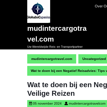
Naar
Over O
de
inhoud
gaan
Skip
mudintercargotra
to
content
vel.com
Uw Wereldwijde Reis- en Transportpartner
mudintercargotravel.com
Uncategorized
Wat te doen bij een Negatief Reisadvies: Tips 
Wat te doen bij een Neg
Veilige Reizen
05
m
05 november 2024
mudintercargotravelcom