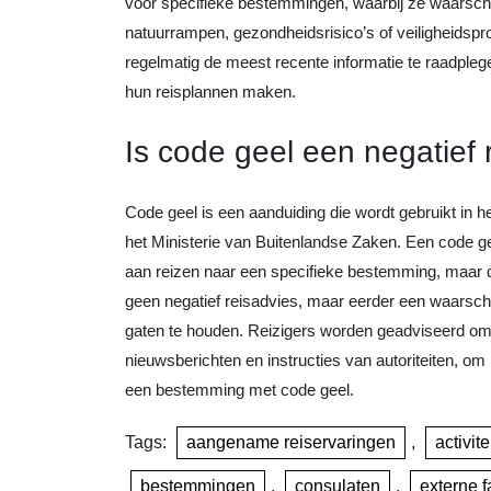
voor specifieke bestemmingen, waarbij ze waarschuw
natuurrampen, gezondheidsrisico’s of veiligheidsp
regelmatig de meest recente informatie te raadpleg
hun reisplannen maken.
Is code geel een negatief 
Code geel is een aanduiding die wordt gebruikt in
het Ministerie van Buitenlandse Zaken. Een code ge
aan reizen naar een specifieke bestemming, maar da
geen negatief reisadvies, maar eerder een waarschuw
gaten te houden. Reizigers worden geadviseerd om
nieuwsberichten en instructies van autoriteiten, om h
een bestemming met code geel.
Tags:
aangename reiservaringen
,
activite
bestemmingen
,
consulaten
,
externe f