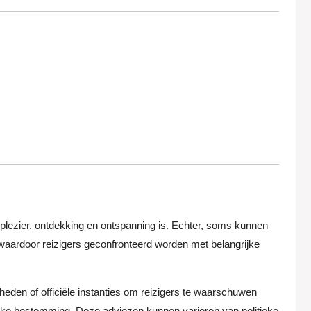
n plezier, ontdekking en ontspanning is. Echter, soms kunnen
, waardoor reizigers geconfronteerd worden met belangrijke
heden of officiële instanties om reizigers te waarschuwen
fieke bestemming. Deze adviezen kunnen variëren van politieke