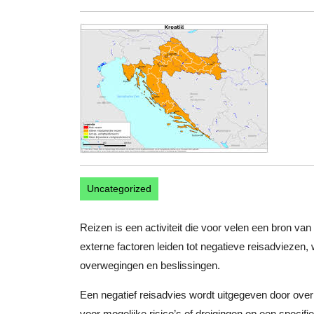
november
2024
Uncategorized
Reizen is een activiteit die voor velen een bron va
externe factoren leiden tot negatieve reisadviezen
overwegingen en beslissingen.
Een negatief reisadvies wordt uitgegeven door over
voor mogelijke risico’s of dreigingen op een speci