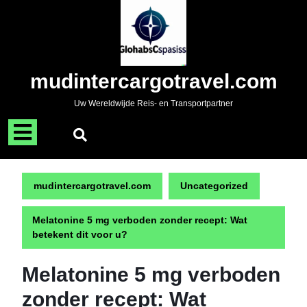
Naar
de
inhoud
gaan
Skip
mudintercargotravel.com
to
content
Uw Wereldwijde Reis- en Transportpartner
Menu
openen
mudintercargotravel.com
Uncategorized
Melatonine 5 mg verboden zonder recept: Wat
betekent dit voor u?
Melatonine 5 mg verboden
zonder recept: Wat