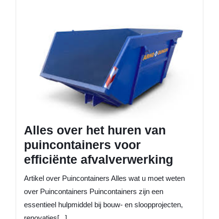
Alles
over
het
huren
van
puincon
voor
efficiën
afvalve
Alles over het huren van
puincontainers voor
efficiënte afvalverwerking
Artikel over Puincontainers Alles wat u moet weten
over Puincontainers Puincontainers zijn een
essentieel hulpmiddel bij bouw- en sloopprojecten,
renovaties[...]