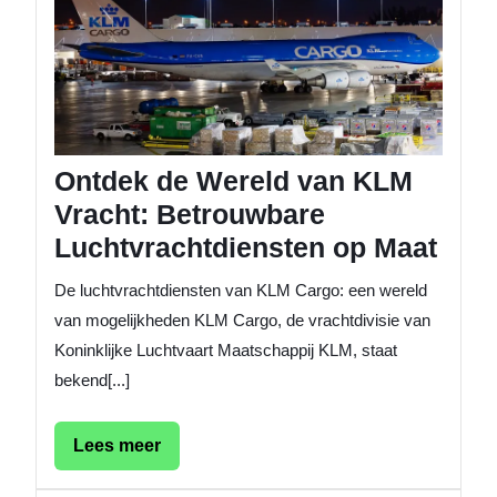
van
KLM
Vracht:
Betrou
Luchtvr
op
Maat
Ontdek de Wereld van KLM
Vracht: Betrouwbare
Luchtvrachtdiensten op Maat
De luchtvrachtdiensten van KLM Cargo: een wereld
van mogelijkheden KLM Cargo, de vrachtdivisie van
Koninklijke Luchtvaart Maatschappij KLM, staat
bekend[...]
Lees
Lees meer
meer