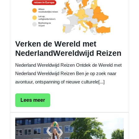
Nederl
Reizen
Verken de Wereld met
NederlandWereldwijd Reizen
Nederland Wereldwijd Reizen Ontdek de Wereld met
Nederland Wereldwijd Reizen Ben je op zoek naar
avontuur, ontspanning of nieuwe culturele[...]
Lees
Lees meer
meer
Geniet
van
de