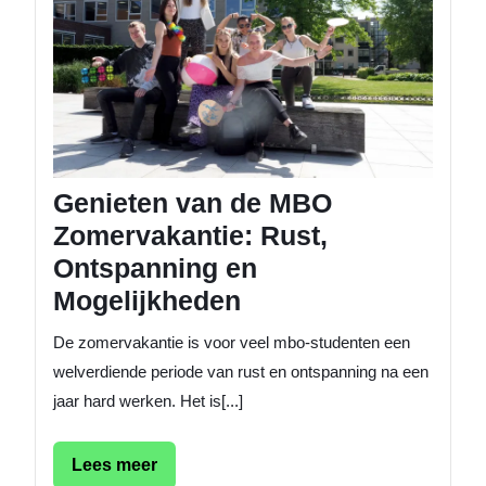
MBO
Zomerv
Rust,
Ontspa
en
Mogeli
Genieten van de MBO
Zomervakantie: Rust,
Ontspanning en
Mogelijkheden
De zomervakantie is voor veel mbo-studenten een
welverdiende periode van rust en ontspanning na een
jaar hard werken. Het is[...]
Lees
Lees meer