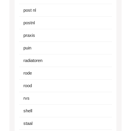
post nl
postnl
praxis
puin
radiatoren
rode
rood
rvs
shell
staal