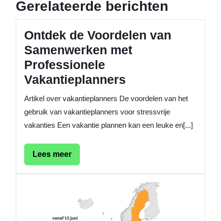
Gerelateerde berichten
Ontdek de Voordelen van
Samenwerken met
Professionele
Vakantieplanners
Artikel over vakantieplanners De voordelen van het
gebruik van vakantieplanners voor stressvrije
vakanties Een vakantie plannen kan een leuke en[...]
Lees
Lees meer
meer
Verken
de
Wereld
met