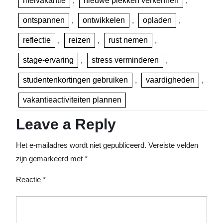
meivakantie
,
nieuwe plekken verkennen
,
ontspannen
,
ontwikkelen
,
opladen
,
reflectie
,
reizen
,
rust nemen
,
stage-ervaring
,
stress verminderen
,
studentenkortingen gebruiken
,
vaardigheden
,
vakantieactiviteiten plannen
Leave a Reply
Het e-mailadres wordt niet gepubliceerd.
Vereiste velden
zijn gemarkeerd met
*
Reactie
*