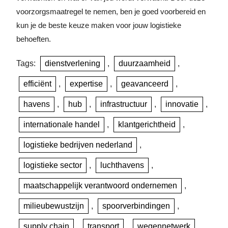
voorzorgsmaatregel te nemen, ben je goed voorbereid en
kun je de beste keuze maken voor jouw logistieke
behoeften.
Tags:
dienstverlening
,
duurzaamheid
,
efficiënt
,
expertise
,
geavanceerd
,
havens
,
hub
,
infrastructuur
,
innovatie
,
internationale handel
,
klantgerichtheid
,
logistieke bedrijven nederland
,
logistieke sector
,
luchthavens
,
maatschappelijk verantwoord ondernemen
,
milieubewustzijn
,
spoorverbindingen
,
supply chain
,
transport
,
wegennetwerk