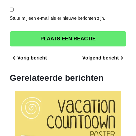
Stuur mij een e-mail als er nieuwe berichten zijn.
Berichtnavigatie
Vorig
Volge
Vorig bericht
Volgend bericht
bericht
berich
Gerelateerde berichten
Optima
Geniete
Jouw
Perfect
Vakanti
Agenda
Voor