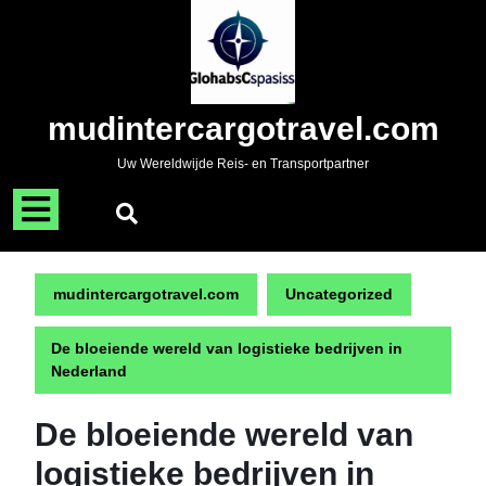
Naar
de
inhoud
gaan
Skip
mudintercargotravel.com
to
content
Uw Wereldwijde Reis- en Transportpartner
Menu
openen
mudintercargotravel.com
Uncategorized
De bloeiende wereld van logistieke bedrijven in
Nederland
De bloeiende wereld van
logistieke bedrijven in