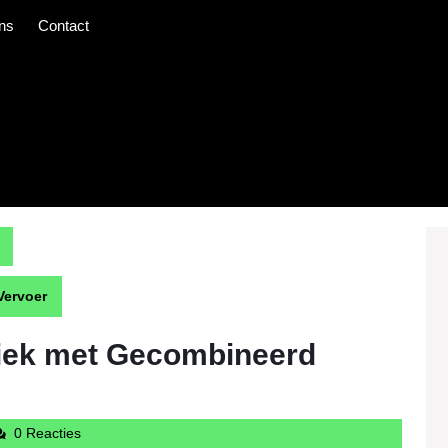
ns
Contact
Vervoer
tiek met Gecombineerd
intercargotravelcom
0 Reacties