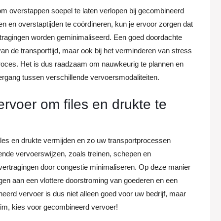
 om overstappen soepel te laten verlopen bij gecombineerd
n en overstaptijden te coördineren, kun je ervoor zorgen dat
n vertragingen worden geminimaliseerd. Een goed doordachte
 van de transporttijd, maar ook bij het verminderen van stress
proces. Het is dus raadzaam om nauwkeurig te plannen en
vergang tussen verschillende vervoersmodaliteiten.
rvoer om files en drukte te
iles en drukte vermijden en zo uw transportprocessen
ende vervoerswijzen, zoals treinen, schepen en
 vertragingen door congestie minimaliseren. Op deze manier
agen aan een vlottere doorstroming van goederen en een
erd vervoer is dus niet alleen goed voor uw bedrijf, maar
 slim, kies voor gecombineerd vervoer!