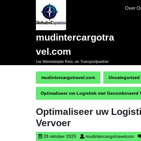
Naar
Over O
de
inhoud
gaan
Skip
mudintercargotra
to
content
vel.com
Uw Wereldwijde Reis- en Transportpartner
mudintercargotravel.com
Uncategorized
Optimaliseer uw Logistiek met Gecombineerd 
Optimaliseer uw Logis
Vervoer
28
mud
28 oktober 2025
mudintercargotravelcom