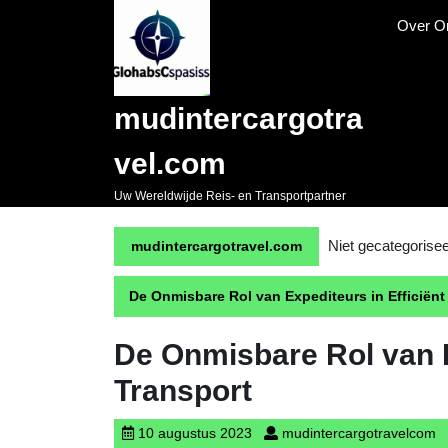
Naar
Over O
de
inhoud
gaan
Skip
mudintercargotra
to
content
vel.com
Uw Wereldwijde Reis- en Transportpartner
Niet gecategorise
mudintercargotravel.com
De Onmisbare Rol van Expediteurs in Efficiënt
De Onmisbare Rol van E
Transport
10
m
10 augustus 2023
mudintercargotravelcom