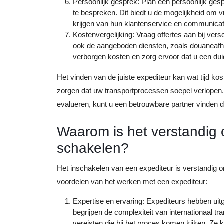
Persoonlijk gesprek: Plan een persoonlijk ges
te bespreken. Dit biedt u de mogelijkheid om v
krijgen van hun klantenservice en communica
Kostenvergelijking: Vraag offertes aan bij vers
ook de aangeboden diensten, zoals douaneafha
verborgen kosten en zorg ervoor dat u een duide
Het vinden van de juiste expediteur kan wat tijd kos
zorgen dat uw transportprocessen soepel verlopen.
evalueren, kunt u een betrouwbare partner vinden d
Waarom is het verstandig 
schakelen?
Het inschakelen van een expediteur is verstandig om
voordelen van het werken met een expediteur:
Expertise en ervaring: Expediteurs hebben uitg
begrijpen de complexiteit van internationaal t
vereisten die bij het proces komen kijken. Ze 