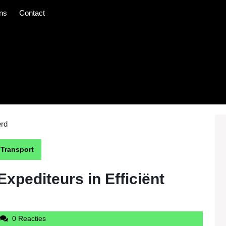
ns
Contact
erd
 Transport
xpediteurs in Efficiënt
udintercargotravelcom
0 Reacties