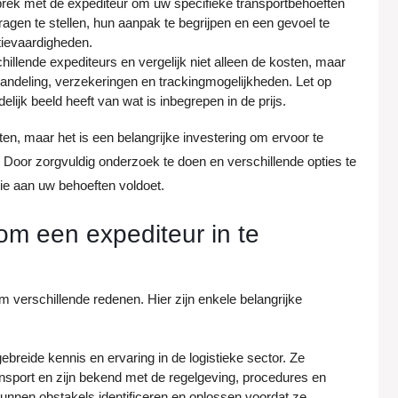
prek met de expediteur om uw specifieke transportbehoeften
ragen te stellen, hun aanpak te begrijpen en een gevoel te
tievaardigheden.
chillende expediteurs en vergelijk niet alleen de kosten, maar
ndeling, verzekeringen en trackingmogelijkheden. Let op
lijk beeld heeft van wat is inbegrepen in de prijs.
ten, maar het is een belangrijke investering om ervoor te
 Door zorgvuldig onderzoek te doen en verschillende opties te
ie aan uw behoeften voldoet.
om een expediteur in te
 verschillende redenen. Hier zijn enkele belangrijke
ebreide kennis en ervaring in de logistieke sector. Ze
ransport en zijn bekend met de regelgeving, procedures en
kunnen obstakels identificeren en oplossen voordat ze