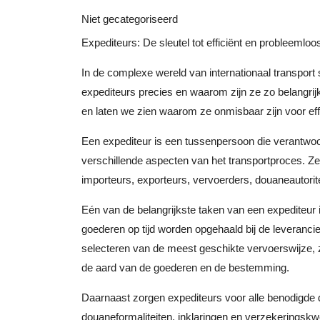
augustus
Niet gecategoriseerd
2023
Expediteurs: De sleutel tot efficiënt en probleemloo
In de complexe wereld van internationaal transport
expediteurs precies en waarom zijn ze zo belangrijk
en laten we zien waarom ze onmisbaar zijn voor eff
Een expediteur is een tussenpersoon die verantwoor
verschillende aspecten van het transportproces. Ze 
importeurs, exporteurs, vervoerders, douaneautorite
Eén van de belangrijkste taken van een expediteur i
goederen op tijd worden opgehaald bij de leverancier
selecteren van de meest geschikte vervoerswijze, z
de aard van de goederen en de bestemming.
Daarnaast zorgen expediteurs voor alle benodigde d
douaneformaliteiten, inklaringen en verzekeringskwes