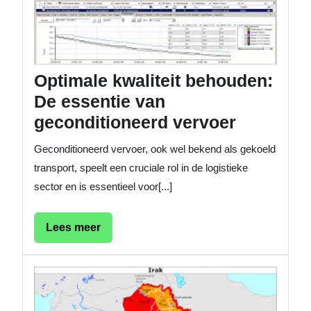
gecondi
vervoer
Optimale kwaliteit behouden:
De essentie van
geconditioneerd vervoer
Geconditioneerd vervoer, ook wel bekend als gekoeld
transport, speelt een cruciale rol in de logistieke
sector en is essentieel voor[...]
Lees
Lees meer
meer
Tips
voor
Veilig