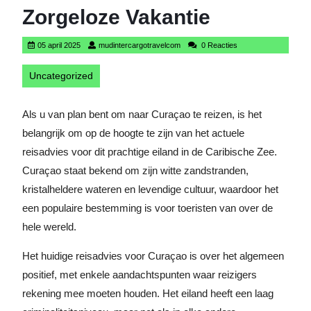
Zorgeloze Vakantie
05
mudintercargotravelcom
05 april 2025
mudintercargotravelcom
0 Reacties
april
2025
Uncategorized
Als u van plan bent om naar Curaçao te reizen, is het
belangrijk om op de hoogte te zijn van het actuele
reisadvies voor dit prachtige eiland in de Caribische Zee.
Curaçao staat bekend om zijn witte zandstranden,
kristalheldere wateren en levendige cultuur, waardoor het
een populaire bestemming is voor toeristen van over de
hele wereld.
Het huidige reisadvies voor Curaçao is over het algemeen
positief, met enkele aandachtspunten waar reizigers
rekening mee moeten houden. Het eiland heeft een laag