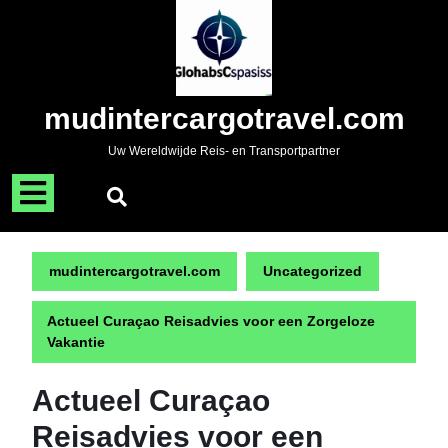
Naar
de
inhoud
gaan
Skip
mudintercargotravel.com
to
content
Uw Wereldwijde Reis- en Transportpartner
Menu
openen
mudintercargotravel.com
Uncategorized
Actueel Curaçao Reisadvies voor een Zorgeloze
Vakantie
Actueel Curaçao
Reisadvies voor een