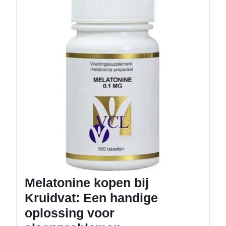
kopen
bij
Kruidva
Een
handig
oplossi
voor
slaapp
Melatonine kopen bij
Kruidvat: Een handige
oplossing voor