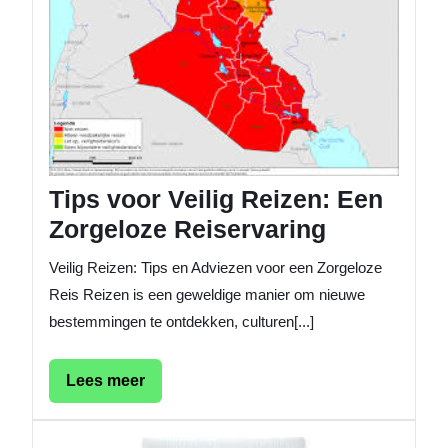
Reizen:
Een
Zorgel
Reiserv
Tips voor Veilig Reizen: Een
Zorgeloze Reiservaring
Veilig Reizen: Tips en Adviezen voor een Zorgeloze
Reis Reizen is een geweldige manier om nieuwe
bestemmingen te ontdekken, culturen[...]
Lees
Lees meer
meer
Melaton