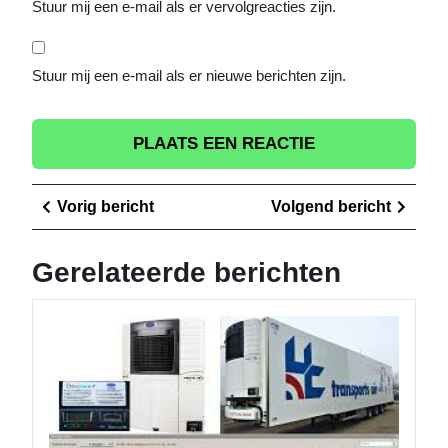
Stuur mij een e-mail als er vervolgreacties zijn.
Stuur mij een e-mail als er nieuwe berichten zijn.
Berichtnavigatie
Vorig
Volge
Vorig bericht
Volgend bericht
bericht
berich
Gerelateerde berichten
Optima
kwalitei
behoud
De
essenti
van