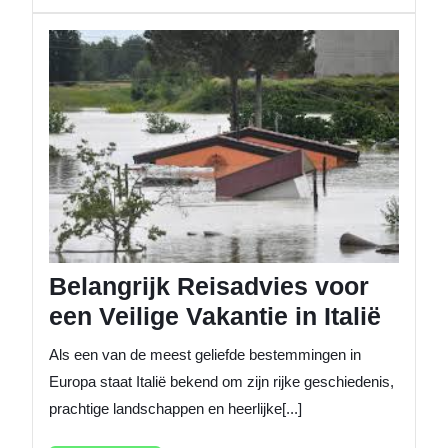
Belangr
Reisad
voor
een
Veilige
Vakanti
in
Italië
Belangrijk Reisadvies voor
een Veilige Vakantie in Italië
Als een van de meest geliefde bestemmingen in
Europa staat Italië bekend om zijn rijke geschiedenis,
prachtige landschappen en heerlijke[...]