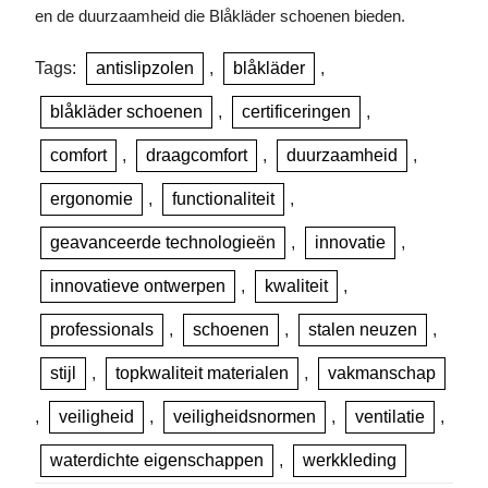
en de duurzaamheid die Blåkläder schoenen bieden.
Tags:
antislipzolen
,
blåkläder
,
blåkläder schoenen
,
certificeringen
,
comfort
,
draagcomfort
,
duurzaamheid
,
ergonomie
,
functionaliteit
,
geavanceerde technologieën
,
innovatie
,
innovatieve ontwerpen
,
kwaliteit
,
professionals
,
schoenen
,
stalen neuzen
,
stijl
,
topkwaliteit materialen
,
vakmanschap
,
veiligheid
,
veiligheidsnormen
,
ventilatie
,
waterdichte eigenschappen
,
werkkleding