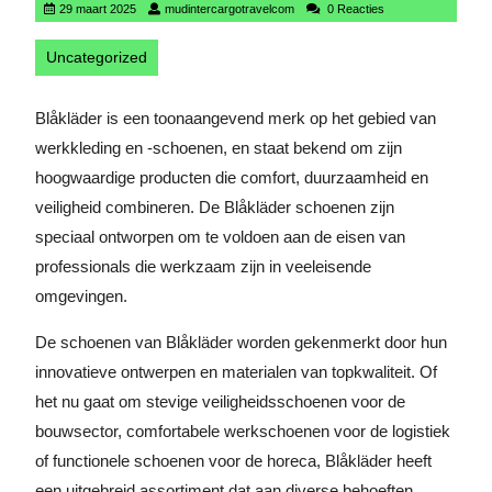
29
mudintercargotravelcom
29 maart 2025
mudintercargotravelcom
0 Reacties
maart
2025
Uncategorized
Blåkläder is een toonaangevend merk op het gebied van
werkkleding en -schoenen, en staat bekend om zijn
hoogwaardige producten die comfort, duurzaamheid en
veiligheid combineren. De Blåkläder schoenen zijn
speciaal ontworpen om te voldoen aan de eisen van
professionals die werkzaam zijn in veeleisende
omgevingen.
De schoenen van Blåkläder worden gekenmerkt door hun
innovatieve ontwerpen en materialen van topkwaliteit. Of
het nu gaat om stevige veiligheidsschoenen voor de
bouwsector, comfortabele werkschoenen voor de logistiek
of functionele schoenen voor de horeca, Blåkläder heeft
een uitgebreid assortiment dat aan diverse behoeften