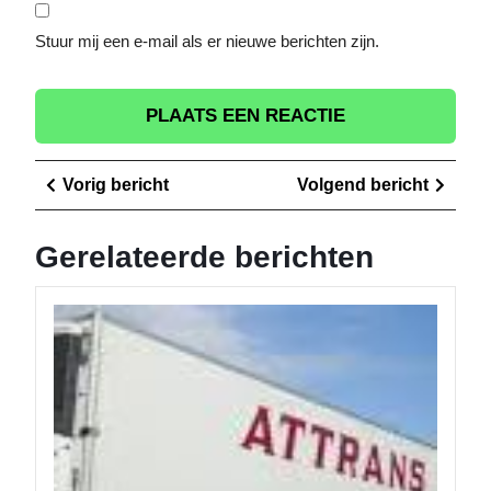
Stuur mij een e-mail als er nieuwe berichten zijn.
Berichtnavigatie
Vorig
Volge
Vorig bericht
Volgend bericht
bericht
berich
Gerelateerde berichten
Transpo
in
Marokk
Een
Overzic
van
de
Logisti