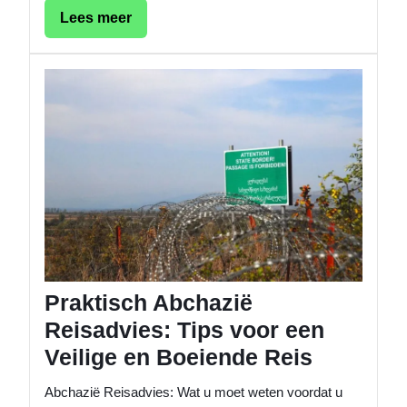
Lees
Lees meer
meer
Praktis
Abchaz
Reisadv
Tips
voor
een
Veilige
en
Boeien
Reis
Praktisch Abchazië
Reisadvies: Tips voor een
Veilige en Boeiende Reis
Abchazië Reisadvies: Wat u moet weten voordat u