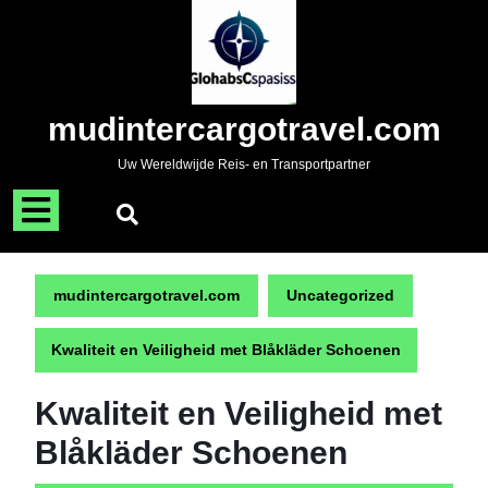
Naar
de
inhoud
gaan
Skip
mudintercargotravel.com
to
content
Uw Wereldwijde Reis- en Transportpartner
Menu
openen
mudintercargotravel.com
Uncategorized
Kwaliteit en Veiligheid met Blåkläder Schoenen
Kwaliteit en Veiligheid met
Blåkläder Schoenen