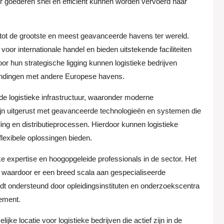
goederen snel en efficiënt kunnen worden vervoerd naar
t de grootste en meest geavanceerde havens ter wereld.
or internationale handel en bieden uitstekende faciliteiten
or hun strategische ligging kunnen logistieke bedrijven
rbindingen met andere Europese havens.
e logistieke infrastructuur, waaronder moderne
 zijn uitgerust met geavanceerde technologieën en systemen die
ing en distributieprocessen. Hierdoor kunnen logistieke
flexibele oplossingen bieden.
e expertise en hoogopgeleide professionals in de sector. Het
ek, waardoor er een breed scala aan gespecialiseerde
dt ondersteund door opleidingsinstituten en onderzoekscentra
gement.
ke locatie voor logistieke bedrijven die actief zijn in de