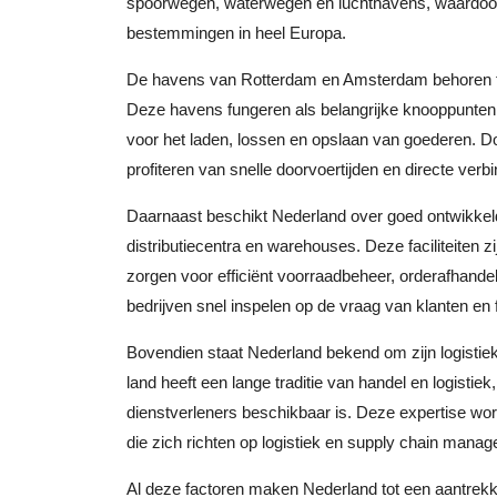
spoorwegen, waterwegen en luchthavens, waardoor 
bestemmingen in heel Europa.
De havens van Rotterdam en Amsterdam behoren to
Deze havens fungeren als belangrijke knooppunten vo
voor het laden, lossen en opslaan van goederen. Do
profiteren van snelle doorvoertijden en directe ve
Daarnaast beschikt Nederland over goed ontwikkeld
distributiecentra en warehouses. Deze faciliteiten
zorgen voor efficiënt voorraadbeheer, orderafhandel
bedrijven snel inspelen op de vraag van klanten en 
Bovendien staat Nederland bekend om zijn logistiek
land heeft een lange traditie van handel en logisti
dienstverleners beschikbaar is. Deze expertise wor
die zich richten op logistiek en supply chain mana
Al deze factoren maken Nederland tot een aantrekkelij