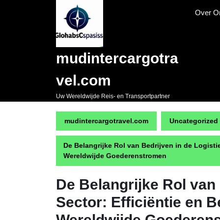
Naar
Over O
de
inhoud
gaan
Skip
mudintercargotra
to
content
vel.com
Uw Wereldwijde Reis- en Transportpartner
mudintercargotravel.com
Uncategorized
De Belangrijke Rol van Bedrijven in de Logisti
Wereldwijde Goederenstromen
De Belangrijke Rol van 
Sector: Efficiëntie en 
Wereldwijde Goederen