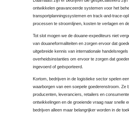
Daarnaast zijn er bedrijven die gespecialiseerd zijn
ontwikkelen geavanceerde systemen voor het behee
transportplanningssystemen en track-and-trace-op
processen te stroomlijnen, kosten te verlagen en de 
Tot slot mogen we de douane-expediteurs niet verge
van douaneformaliteiten en zorgen ervoor dat goed
uitgebreide kennis van internationale handelsrege
overheidsinstanties om ervoor te zorgen dat goede
ingevoerd of geëxporteerd.
Kortom, bedrijven in de logistieke sector spelen een 
waarborgen van een soepele goederenstroom. Ze bie
producenten, leveranciers, retailers en consument
ontwikkelingen en de groeiende vraag naar snelle en 
bedrijven alleen maar belangrijker worden in de to