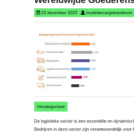
22
m
22 december 2023
mudintercargotravelcom
december
2023
Uncategorized
De logistieke sector is een essentiële en dynamisch
Bedrijven in deze sector zijn verantwoordelijk voo