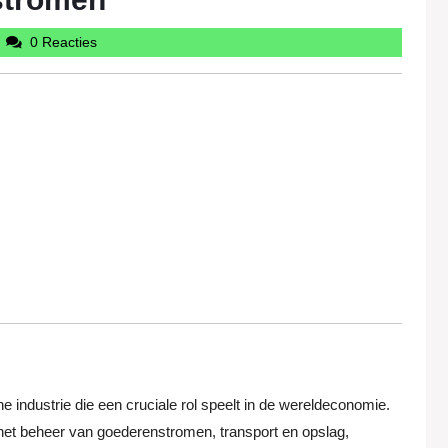
udintercargotravelcom
0 Reacties
e industrie die een cruciale rol speelt in de wereldeconomie.
r het beheer van goederenstromen, transport en opslag,