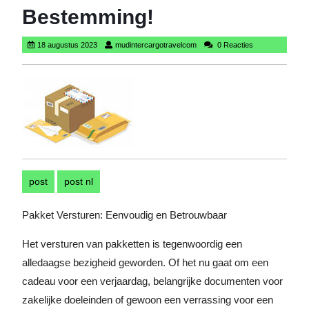
Bestemming!
18
mudintercargotravelcom
18 augustus 2023
mudintercargotravelcom
0 Reacties
augustus
2023
post
post nl
Pakket Versturen: Eenvoudig en Betrouwbaar
Het versturen van pakketten is tegenwoordig een
alledaagse bezigheid geworden. Of het nu gaat om een
cadeau voor een verjaardag, belangrijke documenten voor
zakelijke doeleinden of gewoon een verrassing voor een