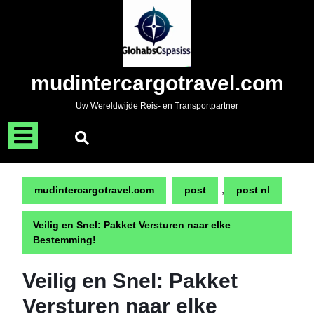
Naar
de
inhoud
gaan
Skip
mudintercargotravel.com
to
content
Uw Wereldwijde Reis- en Transportpartner
Menu
openen
,
mudintercargotravel.com
post
post nl
Veilig en Snel: Pakket Versturen naar elke
Bestemming!
Veilig en Snel: Pakket
Versturen naar elke