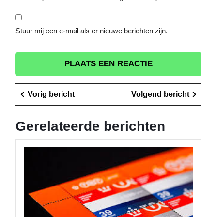
Stuur mij een e-mail als er nieuwe berichten zijn.
Berichtnavigatie
Vorig
Volge
Vorig bericht
Volgend bericht
bericht
berich
Gerelateerde berichten
TNT
Post:
Betrou
en
Efficiën
Postdie
voor