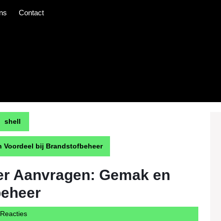
ns
Contact
shell
n Voordeel bij Brandstofbeheer
ier Aanvragen: Gemak en
beheer
rcargotravelcom
Reacties