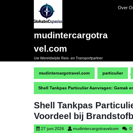
Naar
Over O
de
inhoud
gaan
Skip
mudintercargotra
to
content
vel.com
Uw Wereldwijde Reis- en Transportpartner
,
mudintercargotravel.com
particulier
Shell Tankpas Particulier Aanvragen: Gemak e
Shell Tankpas Particul
Voordeel bij Brandstof
27
mudinte
27 juni 2026
mudintercargotravelcom
0 