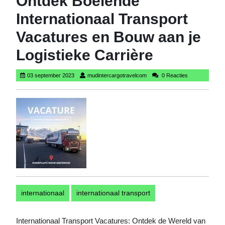
Ontdek Boeiende
Internationaal Transport
Vacatures en Bouw aan je
Logistieke Carrière
03
mudintercargotravelcom
03 september 2023
mudintercargotravelcom
0 Reacties
september
2023
internationaal
internationaal transport
Internationaal Transport Vacatures: Ontdek de Wereld van