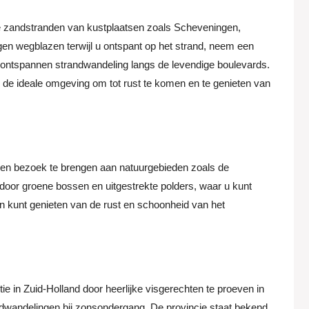
de zandstranden van kustplaatsen zoals Scheveningen,
rgen wegblazen terwijl u ontspant op het strand, neem een
n ontspannen strandwandeling langs de levendige boulevards.
 de ideale omgeving om tot rust te komen en te genieten van
een bezoek te brengen aan natuurgebieden zoals de
oor groene bossen en uitgestrekte polders, waar u kunt
n kunt genieten van de rust en schoonheid van het
ie in Zuid-Holland door heerlijke visgerechten te proeven in
dwandelingen bij zonsondergang. De provincie staat bekend