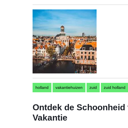
augustus
2024
holland
vakantiehuizen
zuid
zuid holland
Ontdek de Schoonheid v
Vakantie