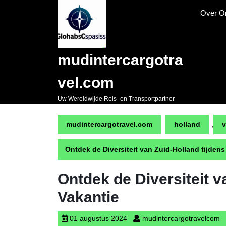
Naar
Over O
de
inhoud
gaan
Skip
mudintercargotra
to
content
vel.com
Uw Wereldwijde Reis- en Transportpartner
,
mudintercargotravel.com
holland
v
Ontdek de Diversiteit van Zuid-Holland tijden
Ontdek de Diversiteit v
Vakantie
01
m
01 augustus 2024
mudintercargotravelcom