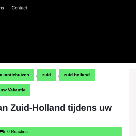
ns
Contact
,
,
akantiehuizen
zuid
zuid holland
s uw Vakantie
an Zuid-Holland tijdens uw
udintercargotravelcom
0 Reacties