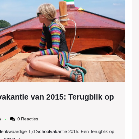
op
een
Geden
Tijd
akantie van 2015: Terugblik op
De
Onvergetelijke
mudintercargotravelcom
m
0 Reacties
Schoolvakantie
enkwaardige Tijd Schoolvakantie 2015: Een Terugblik op
van