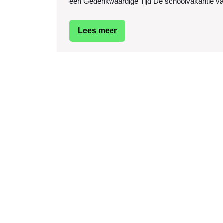
een Gedenkwaardige Tijd De schoolvakantie van
Lees
Lees meer
meer