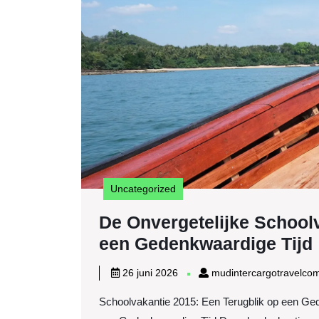
Uncategorized
De Onvergetelijke Schoolv
een Gedenkwaardige Tijd
26
26 juni 2026
mudintercargotravelco
juni
Schoolvakantie 2015: Een Terugblik op een Ged
2026