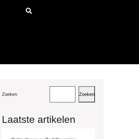
Zoeken
Zoeken
telijke
Laatste artikelen
vakantie
ik