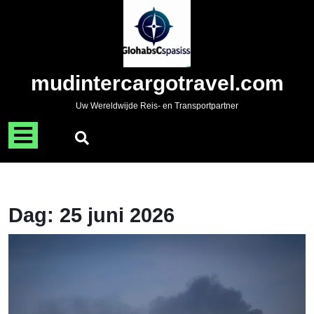
Naar
de
inhoud
gaan
Skip
mudintercargotravel.com
to
content
Uw Wereldwijde Reis- en Transportpartner
Menu
openen
Dag:
25 juni 2026
E
A
v
B
R