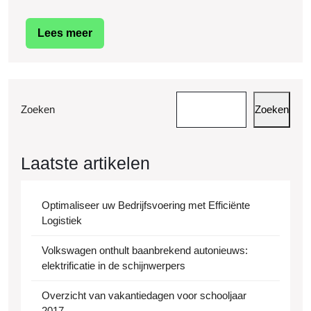
Voorbereidin
is
Lees
Lees meer
de
meer
Sleutel
tot
een
Zoeken
Zoeken
Succesvolle
Reis
Laatste artikelen
Optimaliseer uw Bedrijfsvoering met Efficiënte
Logistiek
Volkswagen onthult baanbrekend autonieuws:
elektrificatie in de schijnwerpers
Overzicht van vakantiedagen voor schooljaar
2017