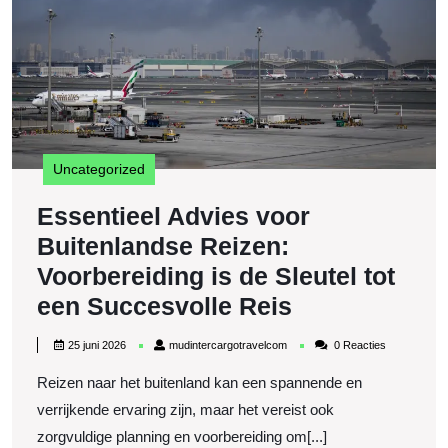
V
is
d
Sl
to
e
S
R
Uncategorized
Essentieel Advies voor
Buitenlandse Reizen:
Voorbereiding is de Sleutel tot
Essentieel
een Succesvolle Reis
Advies
25
mudintercargotravelcom
25 juni 2026
mudintercargotravelcom
0 Reacties
voor
juni
2026
Reizen naar het buitenland kan een spannende en
Buitenlandse
verrijkende ervaring zijn, maar het vereist ook
Reizen:
zorgvuldige planning en voorbereiding om[...]